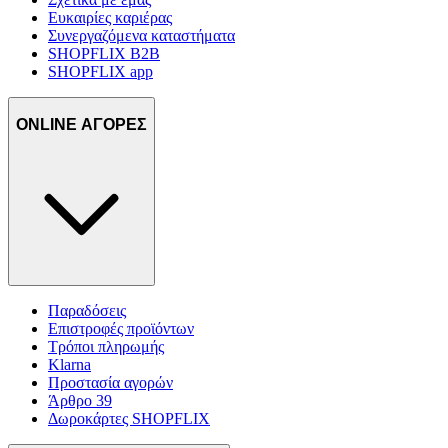
Ευκαιρίες καριέρας
Συνεργαζόμενα καταστήματα
SHOPFLIX B2B
SHOPFLIX app
ONLINE ΑΓΟΡΕΣ
Παραδόσεις
Επιστροφές προϊόντων
Τρόποι πληρωμής
Klarna
Προστασία αγορών
Άρθρο 39
Δωροκάρτες SHOPFLIX