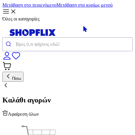
Μετάβαση στο περιεχόμενο
Μετάβαση στο κυρίως μενού
Όλες οι κατηγορίες
Πίσω
Καλάθι αγορών
Αφαίρεση όλων