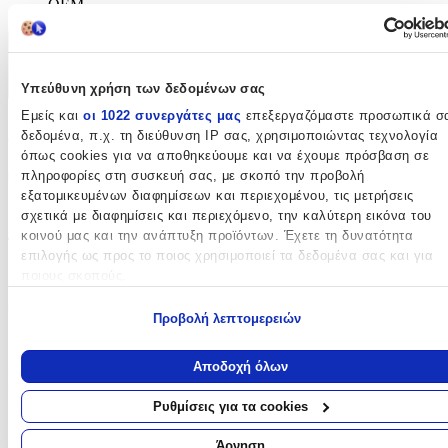
OEM
Χαρακτηριστικά
Υπεύθυνη χρήση των δεδομένων σας
+
Εμείς και
οι 1022 συνεργάτες μας
επεξεργαζόμαστε προσωπικά σ
Χαρακτηριστικά
δεδομένα, π.χ. τη διεύθυνση IP σας, χρησιμοποιώντας τεχνολογία
όπως cookies για να αποθηκεύουμε και να έχουμε πρόσβαση σε
Θέμα
:
πληροφορίες στη συσκευή σας, με σκοπό την προβολή
εξατομικευμένων διαφημίσεων και περιεχομένου, τις μετρήσεις
Αυτοκίνητα
σχετικά με διαφημίσεις και περιεχόμενο, την καλύτερη εικόνα του
κοινού μας και την ανάπτυξη προϊόντων. Έχετε τη δυνατότητα
Τύπος
:
επιλογής ως προς το ποιος χρησιμοποιεί τα δεδομένα σας και για
ποιους σκοπούς.
Μπρελόκ
Υλικό
:
Εάν μας επιτρέπετε, θα θέλαμε επίσης:
Προβολή λεπτομερειών
Να συλλέξουμε πληροφορίες σχετικά με τη γεωγραφική σας
Μεταλλικό
τοποθεσία, οι οποίες μπορεί να είναι ακριβείς σε απόσταση
Αποδοχή όλων
μερικών μέτρων
Κατασκευαστής
:
Να αναγνωρίσουμε τη συσκευή σας σαρώνοντας ενεργά για
Ρυθμίσεις για τα cookies
OEM
συγκεκριμένα χαρακτηριστικά (δακτυλικό αποτύπωμα)
Μάθετε περισσότερα σχετικά με τον τρόπο επεξεργασίας των
Άρνηση