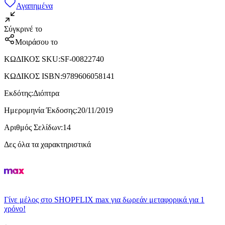
Αγαπημένα
Σύγκρινέ το
Μοιράσου το
ΚΩΔΙΚΟΣ SKU
:
SF-00822740
ΚΩΔΙΚΟΣ ISBN
:
9789606058141
Εκδότης
:
Διόπτρα
Ημερομηνία Έκδοσης
:
20/11/2019
Αριθμός Σελίδων
:
14
Δες όλα τα χαρακτηριστικά
Γίνε μέλος στο SHOPFLIX max για δωρεάν μεταφορικά για 1
χρόνο!