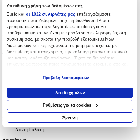
Υπεύθυνη χρήση των δεδομένων σας
Εκδότης
:
Εμείς και
οι 1022 συνεργάτες μας
επεξεργαζόμαστε
προσωπικά σας δεδομένα, π.χ. τη διεύθυνση IP σας,
Διόπτρα
χρησιμοποιώντας τεχνολογία όπως cookies για να
αποθηκεύουμε και να έχουμε πρόσβαση σε πληροφορίες στη
Ημερομηνία Έκδοσης
:
συσκευή σας, με σκοπό την προβολή εξατομικευμένων
20/11/2019
διαφημίσεων και περιεχομένου, τις μετρήσεις σχετικά με
διαφημίσεις και περιεχόμενο, την καλύτερη εικόνα του κοινού
Έτος Έκδοσης
:
μας και την ανάπτυξη προϊόντων. Έχετε τη δυνατότητα
επιλογής ως προς το ποιος χρησιμοποιεί τα δεδομένα σας και
2019
για ποιους σκοπούς.
Αριθμός Σελίδων
:
Προβολή λεπτομερειών
Εάν μας επιτρέπετε, θα θέλαμε επίσης:
14
Να συλλέξουμε πληροφορίες σχετικά με τη γεωγραφική
Αποδοχή όλων
σας τοποθεσία, οι οποίες μπορεί να είναι ακριβείς σε
Μετάφραση
:
απόσταση μερικών μέτρων
Ρυθμίσεις για τα cookies
Βίκυ Κατσαρού
Να αναγνωρίσουμε τη συσκευή σας σαρώνοντας ενεργά
για συγκεκριμένα χαρακτηριστικά (δακτυλικό αποτύπωμα)
Άρνηση
Συντελεστές (Εισαγωγή/Επίμετρο/Επιμέλεια)
:
Μάθετε περισσότερα σχετικά με τον τρόπο επεξεργασίας των
προσωπικών σας δεδομένων και καθορίστε τις προτιμήσεις σας
Λύντη Γαλάτη
στην
ενότητα “Λεπτομέρειες”
. Μπορείτε να αλλάξετε ή να