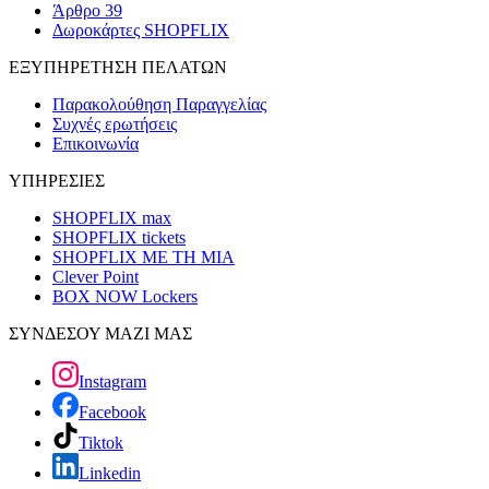
Άρθρο 39
Δωροκάρτες SHOPFLIX
ΕΞΥΠΗΡΕΤΗΣΗ ΠΕΛΑΤΩΝ
Παρακολούθηση Παραγγελίας
Συχνές ερωτήσεις
Επικοινωνία
ΥΠΗΡΕΣΙΕΣ
SHOPFLIX max
SHOPFLIX tickets
SHOPFLIX ΜΕ ΤΗ ΜΙΑ
Clever Point
BOX NOW Lockers
ΣΥΝΔΕΣΟΥ ΜΑΖΙ ΜΑΣ
Instagram
Facebook
Tiktok
Linkedin