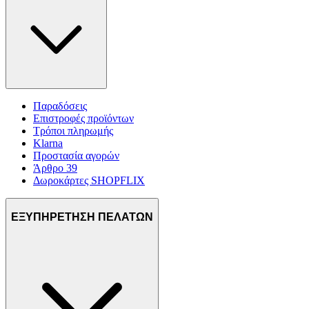
Παραδόσεις
Επιστροφές προϊόντων
Τρόποι πληρωμής
Klarna
Προστασία αγορών
Άρθρο 39
Δωροκάρτες SHOPFLIX
ΕΞΥΠΗΡΕΤΗΣΗ ΠΕΛΑΤΩΝ