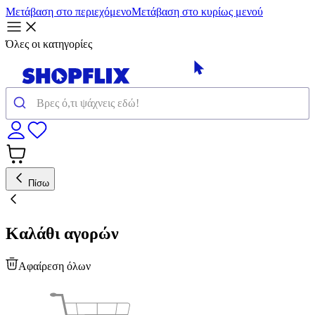
Μετάβαση στο περιεχόμενο
Μετάβαση στο κυρίως μενού
Όλες οι κατηγορίες
Πίσω
Καλάθι αγορών
Αφαίρεση όλων