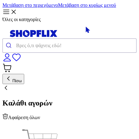
Μετάβαση στο περιεχόμενο
Μετάβαση στο κυρίως μενού
Όλες οι κατηγορίες
Πίσω
Καλάθι αγορών
Αφαίρεση όλων