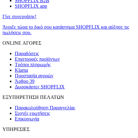
SHOPFLIX B2B
SHOPFLIX app
Γίνε συνεργάτης!
Άνοιξε τώρα το δικό σου κατάστημα SHOPFLIX και αύξησε τις
πωλήσεις σου.
ONLINE ΑΓΟΡΕΣ
Παραδόσεις
Επιστροφές προϊόντων
Τρόποι πληρωμής
Klarna
Προστασία αγορών
Άρθρο 39
Δωροκάρτες SHOPFLIX
ΕΞΥΠΗΡΕΤΗΣΗ ΠΕΛΑΤΩΝ
Παρακολούθηση Παραγγελίας
Συχνές ερωτήσεις
Επικοινωνία
ΥΠΗΡΕΣΙΕΣ