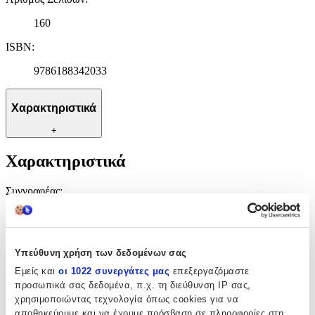
160
ISBN
:
9786188342033
Χαρακτηριστικά
+
Χαρακτηριστικά
Συγγραφέας
:
Κόναν Ντόυλ Άρθουρ
Εκδότης
:
Υπεύθυνη χρήση των δεδομένων σας
Διάνοια
Εμείς και
οι 1022 συνεργάτες μας
επεξεργαζόμαστε
προσωπικά σας δεδομένα, π.χ. τη διεύθυνση IP σας,
Αριθμός Σελίδων
:
χρησιμοποιώντας τεχνολογία όπως cookies για να
160
αποθηκεύουμε και να έχουμε πρόσβαση σε πληροφορίες στη