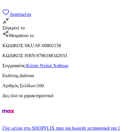
Αγαπημένα
Σύγκρινέ το
Μοιράσου το
ΚΩΔΙΚΟΣ SKU
:
SF-00802158
ΚΩΔΙΚΟΣ ISBN
:
9786188342033
Συγγραφέας
:
Κόναν Ντόυλ Άρθουρ
Εκδότης
:
Διάνοια
Αριθμός Σελίδων
:
160
Δες όλα τα χαρακτηριστικά
Γίνε μέλος στο SHOPFLIX max για δωρεάν μεταφορικά για 1