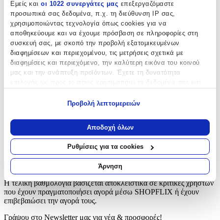
Εμείς και
οι 1022 συνεργάτες μας
επεξεργαζόμαστε
προσωπικά σας δεδομένα, π.χ. τη διεύθυνση IP σας,
Εκδότης
:
χρησιμοποιώντας τεχνολογία όπως cookies για να
Susaeta
αποθηκεύουμε και να έχουμε πρόσβαση σε πληροφορίες στη
συσκευή σας, με σκοπό την προβολή εξατομικευμένων
Αριθμός Σελίδων
:
διαφημίσεων και περιεχομένου, τις μετρήσεις σχετικά με
διαφημίσεις και περιεχόμενο, την καλύτερη εικόνα του κοινού
32
μας και την ανάπτυξη προϊόντων. Έχετε τη δυνατότητα
ISBN
:
επιλογής ως προς το ποιος χρησιμοποιεί τα δεδομένα σας και
για ποιους σκοπούς.
9789605029463
Προβολή λεπτομερειών
Εάν μας επιτρέπετε, θα θέλαμε επίσης:
Αξιολογήσεις
Να συλλέξουμε πληροφορίες σχετικά με τη γεωγραφική
Αποδοχή όλων
σας τοποθεσία, οι οποίες μπορεί να είναι ακριβείς σε
Προς το παρόν δεν υπάρχουν άλλες αξιολογήσεις. Όταν
απόσταση μερικών μέτρων
Ρυθμίσεις για τα cookies
προστεθούν, θα εμφανιστούν εδώ.
Να αναγνωρίσουμε τη συσκευή σας σαρώνοντας ενεργά
για συγκεκριμένα χαρακτηριστικά (δακτυλικό αποτύπωμα)
Άρνηση
Πώς υπολογίζεται η βαθμολογία
Μάθετε περισσότερα σχετικά με τον τρόπο επεξεργασίας των
Η τελική βαθμολογία βασίζεται αποκλειστικά σε κριτικές χρηστών
προσωπικών σας δεδομένων και καθορίστε τις προτιμήσεις σας
που έχουν πραγματοποιήσει αγορά μέσω SHOPFLIX ή έχουν
στην
ενότητα “Λεπτομέρειες”
. Μπορείτε να αλλάξετε ή να
επιβεβαιώσει την αγορά τους.
ανακαλέσετε τη συγκατάθεσή σας ανά πάσα στιγμή από τη
Δήλωση Cookies.
Γράψου στο Νewsletter μας για νέα & προσφορές!