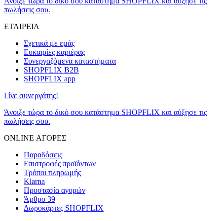
Άνοιξε τώρα το δικό σου κατάστημα SHOPFLIX και αύξησε τις
πωλήσεις σου.
ΕΤΑΙΡΕΙΑ
Σχετικά με εμάς
Ευκαιρίες καριέρας
Συνεργαζόμενα καταστήματα
SHOPFLIX B2B
SHOPFLIX app
Γίνε συνεργάτης!
Άνοιξε τώρα το δικό σου κατάστημα SHOPFLIX και αύξησε τις
πωλήσεις σου.
ONLINE ΑΓΟΡΕΣ
Παραδόσεις
Επιστροφές προϊόντων
Τρόποι πληρωμής
Klarna
Προστασία αγορών
Άρθρο 39
Δωροκάρτες SHOPFLIX