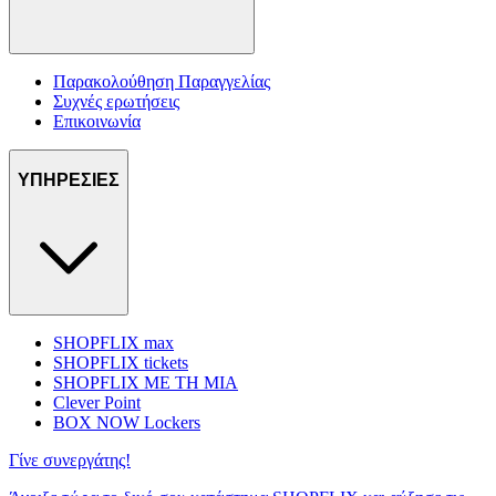
Παρακολούθηση Παραγγελίας
Συχνές ερωτήσεις
Επικοινωνία
ΥΠΗΡΕΣΙΕΣ
SHOPFLIX max
SHOPFLIX tickets
SHOPFLIX ΜΕ ΤΗ ΜΙΑ
Clever Point
BOX NOW Lockers
Γίνε συνεργάτης!