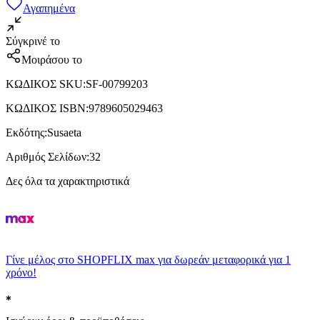
Αγαπημένα
Σύγκρινέ το
Μοιράσου το
ΚΩΔΙΚΟΣ SKU
:
SF-00799203
ΚΩΔΙΚΟΣ ISBN
:
9789605029463
Εκδότης
:
Susaeta
Αριθμός Σελίδων
:
32
Δες όλα τα χαρακτηριστικά
Γίνε μέλος στο SHOPFLIX max για δωρεάν μεταφορικά για 1
χρόνο!