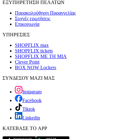
ΕΞΥΠΗΡΕΤΗΣΗ ΠΕΛΑΤΩΝ
Παρακολούθηση Παραγγελίας
Συχνές ερωτήσεις
Επικοινωνία
ΥΠΗΡΕΣΙΕΣ
SHOPFLIX max
SHOPFLIX tickets
SHOPFLIX ΜΕ ΤΗ ΜΙΑ
Clever Point
BOX NOW Lockers
ΣΥΝΔΕΣΟΥ ΜΑΖΙ ΜΑΣ
Instagram
Facebook
Tiktok
Linkedin
ΚΑΤΕΒΑΣΕ ΤΟ APP