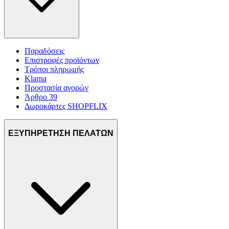
Παραδόσεις
Επιστροφές προϊόντων
Τρόποι πληρωμής
Klarna
Προστασία αγορών
Άρθρο 39
Δωροκάρτες SHOPFLIX
ΕΞΥΠΗΡΕΤΗΣΗ ΠΕΛΑΤΩΝ