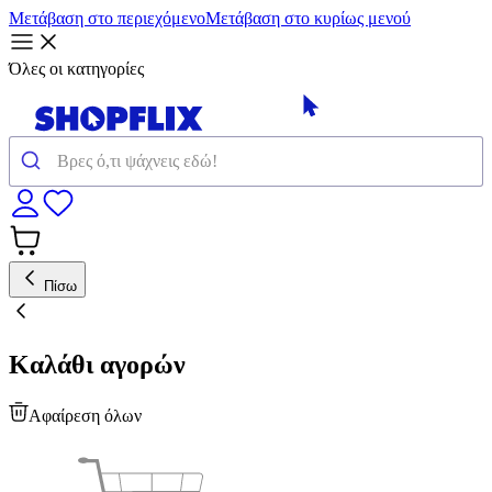
Μετάβαση στο περιεχόμενο
Μετάβαση στο κυρίως μενού
Όλες οι κατηγορίες
Πίσω
Καλάθι αγορών
Αφαίρεση όλων