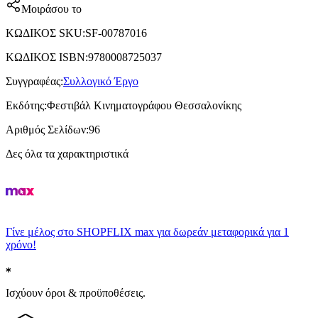
Μοιράσου το
ΚΩΔΙΚΟΣ SKU
:
SF-00787016
ΚΩΔΙΚΟΣ ISBN
:
9780008725037
Συγγραφέας
:
Συλλογικό Έργο
Εκδότης
:
Φεστιβάλ Κινηματογράφου Θεσσαλονίκης
Αριθμός Σελίδων
:
96
Δες όλα τα χαρακτηριστικά
Γίνε μέλος στο SHOPFLIX max για δωρεάν μεταφορικά για 1
χρόνο!
Ισχύουν όροι & προϋποθέσεις.