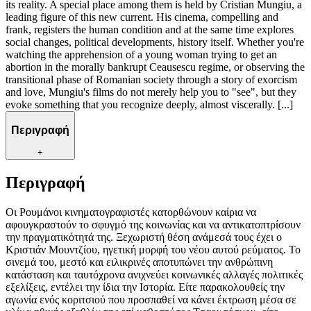
its reality. A special place among them is held by Cristian Mungiu, a
leading figure of this new current. His cinema, compelling and
frank, registers the human condition and at the same time explores
social changes, political developments, history itself. Whether you're
watching the apprehension of a young woman trying to get an
abortion in the morally bankrupt Ceausescu regime, or observing the
transitional phase of Romanian society through a story of exorcism
and love, Mungiu's films do not merely help you to "see", but they
evoke something that you recognize deeply, almost viscerally. [...]
Περιγραφή
+
Περιγραφή
Οι Ρουμάνοι κινηματογραφιστές κατορθώνουν καίρια να
αφουγκραστούν το σφυγμό της κοινωνίας και να αντικατοπτρίσουν
την πραγματικότητά της. Ξεχωριστή θέση ανάμεσά τους έχει ο
Κριστιάν Μουντζίου, ηγετική μορφή του νέου αυτού ρεύματος. Το
σινεμά του, μεστό και ειλικρινές αποτυπώνει την ανθρώπινη
κατάσταση και ταυτόχρονα ανιχνεύει κοινωνικές αλλαγές πολιτικές
εξελίξεις, εντέλει την ίδια την Ιστορία. Είτε παρακολουθείς την
αγωνία ενός κοριτσιού που προσπαθεί να κάνει έκτρωση μέσα σε