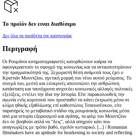
Το προϊόν δεν ειναι διαθέσιμο
Δες όλα τα προϊόντα της κατηγορίας
Περιγραφή
Οι Ρουμάνοι κινηματογραφιστές κατορθώνουν καίρια να
αφουγκραστούν το σφυγμό της κοινωνίας και να αντικατοπτρίσουν
την πραγματικότητά της. Ξεχωριστή θέση ανάμεσά τους έχει ο
Κριστιάν Μουντζίου, ηγετική μορφή του νέου αυτού ρεύματος. Το
σινεμά του, μεστό και ειλικρινές αποτυπώνει την ανθρώπινη
κατάσταση και ταυτόχρονα ανιχνεύει κοινωνικές αλλαγές πολιτικές
εξελίξεις, εντέλει την ίδια την Ιστορία. Είτε παρακολουθείς την
αγωνία ενός κοριτσιού που προσπαθεί να κάνει έκτρωση μέσα σε
κλίμα ηθικής εξαθλίωσης επί καθεστώτος Τσαουσέσκου, είτε
παρατηρείς το μεταβατικό στάδιο της ρουμανικής κοινωνίας μέσα
από μια ιστορία εξορκισμού και αγάπης, τα φιλμ του Μουντζίου
δεν σε βοηθούν απλά να "δεις", αλλά απηχούν κάτι που
αναγνωρίζεις με τρόπο βαθύ, σχεδόν κυτταρικό. [...] / Romanian
filmmakers have an aptitude for hearkening to society and reflecting