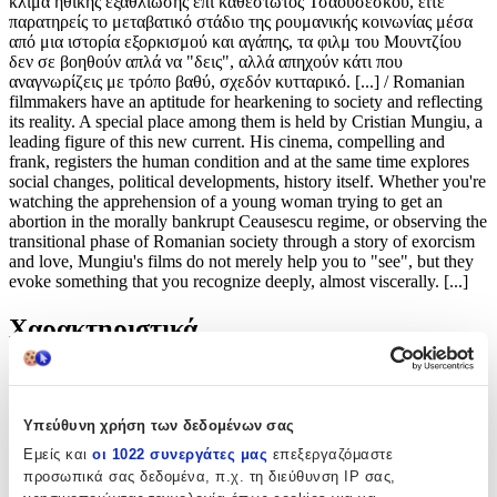
κλίμα ηθικής εξαθλίωσης επί καθεστώτος Τσαουσέσκου, είτε
παρατηρείς το μεταβατικό στάδιο της ρουμανικής κοινωνίας μέσα
από μια ιστορία εξορκισμού και αγάπης, τα φιλμ του Μουντζίου
δεν σε βοηθούν απλά να "δεις", αλλά απηχούν κάτι που
αναγνωρίζεις με τρόπο βαθύ, σχεδόν κυτταρικό. [...] / Romanian
filmmakers have an aptitude for hearkening to society and reflecting
its reality. A special place among them is held by Cristian Mungiu, a
leading figure of this new current. His cinema, compelling and
frank, registers the human condition and at the same time explores
social changes, political developments, history itself. Whether you're
watching the apprehension of a young woman trying to get an
abortion in the morally bankrupt Ceausescu regime, or observing the
transitional phase of Romanian society through a story of exorcism
and love, Mungiu's films do not merely help you to "see", but they
evoke something that you recognize deeply, almost viscerally. [...]
Χαρακτηριστικά
Συγγραφέας
:
Συλλογικό Έργο
Υπεύθυνη χρήση των δεδομένων σας
Εκδότης
:
Εμείς και
οι 1022 συνεργάτες μας
επεξεργαζόμαστε
προσωπικά σας δεδομένα, π.χ. τη διεύθυνση IP σας,
Φεστιβάλ Κινηματογράφου Θεσσαλονίκης