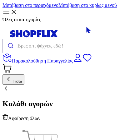
Μετάβαση στο περιεχόμενο
Μετάβαση στο κυρίως μενού
Όλες οι κατηγορίες
Παρακολούθηση Παραγγελίας
Πίσω
Καλάθι αγορών
Αφαίρεση όλων