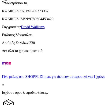
Μοιράσου το
ΚΩΔΙΚΟΣ SKU
:
SF-00773937
ΚΩΔΙΚΟΣ ISBN
:
9789604453429
Συγγραφέας
:
David Walliams
Εκδότης
:
Σάκκουλας
Αριθμός Σελίδων
:
230
Δες όλα τα χαρακτηριστικά
Γίνε μέλος στο SHOPFLIX max για δωρεάν μεταφορικά για 1 χρόνο
Ισχύουν όροι & προϋποθέσεις.