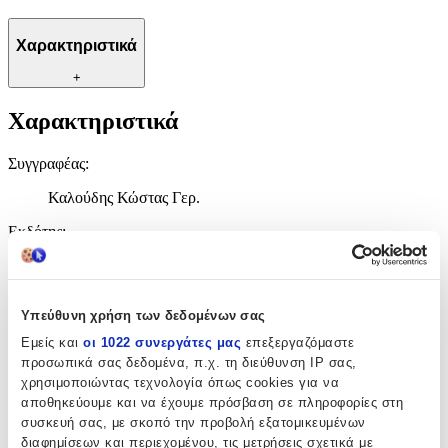
Χαρακτηριστικά
+
Χαρακτηριστικά
Συγγραφέας
:
Καλούδης Κώστας Γερ.
Εκδότης
:
Έψιλον
Αριθμός Σελίδων
:
Υπεύθυνη χρήση των δεδομένων σας
112
Εμείς και
οι 1022 συνεργάτες μας
επεξεργαζόμαστε
προσωπικά σας δεδομένα, π.χ. τη διεύθυνση IP σας,
ISBN
:
χρησιμοποιώντας τεχνολογία όπως cookies για να
9789603950523
αποθηκεύουμε και να έχουμε πρόσβαση σε πληροφορίες στη
συσκευή σας, με σκοπό την προβολή εξατομικευμένων
Αξιολογήσεις
διαφημίσεων και περιεχομένου, τις μετρήσεις σχετικά με