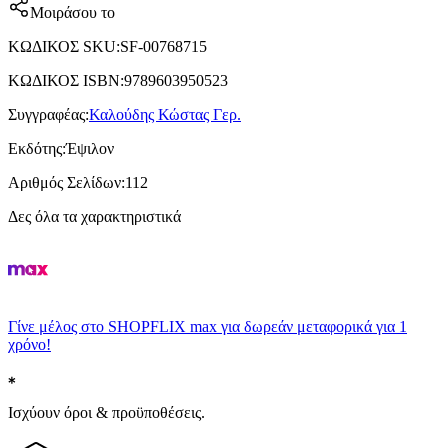
Μοιράσου το
ΚΩΔΙΚΟΣ SKU
:
SF-00768715
ΚΩΔΙΚΟΣ ISBN
:
9789603950523
Συγγραφέας
:
Καλούδης Κώστας Γερ.
Εκδότης
:
Έψιλον
Αριθμός Σελίδων
:
112
Δες όλα τα χαρακτηριστικά
Γίνε μέλος στο SHOPFLIX max για δωρεάν μεταφορικά για 1
χρόνο!
Ισχύουν όροι & προϋποθέσεις.