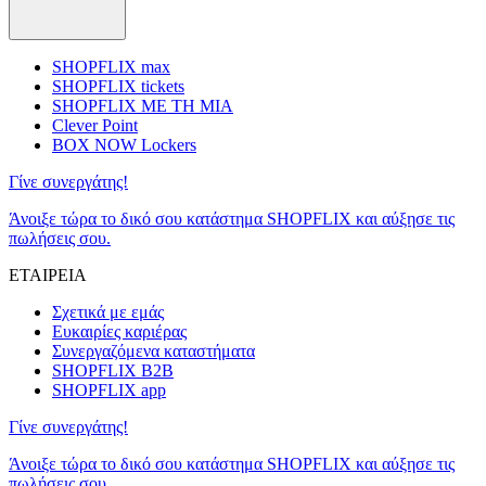
SHOPFLIX max
SHOPFLIX tickets
SHOPFLIX ΜΕ ΤΗ ΜΙΑ
Clever Point
BOX NOW Lockers
Γίνε συνεργάτης!
Άνοιξε τώρα το δικό σου κατάστημα SHOPFLIX και αύξησε τις
πωλήσεις σου.
ΕΤΑΙΡΕΙΑ
Σχετικά με εμάς
Ευκαιρίες καριέρας
Συνεργαζόμενα καταστήματα
SHOPFLIX B2B
SHOPFLIX app
Γίνε συνεργάτης!
Άνοιξε τώρα το δικό σου κατάστημα SHOPFLIX και αύξησε τις
πωλήσεις σου.