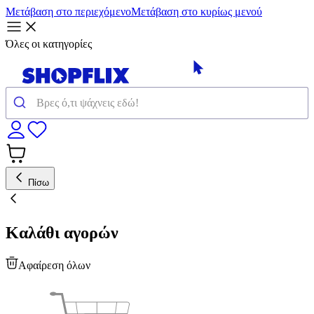
Μετάβαση στο περιεχόμενο
Μετάβαση στο κυρίως μενού
Όλες οι κατηγορίες
Πίσω
Καλάθι αγορών
Αφαίρεση όλων