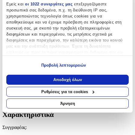
Συγγραφέας
:
Εμείς και
οι 1022 συνεργάτες μας
επεξεργαζόμαστε
προσωπικά σας δεδομένα, π.χ. τη διεύθυνση IP σας,
Ζανιν Ειμος
χρησιμοποιώντας τεχνολογία όπως cookies για να
αποθηκεύουμε και να έχουμε πρόσβαση σε πληροφορίες στη
Εκδότης
:
συσκευή σας, με σκοπό την προβολή εξατομικευμένων
διαφημίσεων και περιεχομένου, τις μετρήσεις σχετικά με
Μαλλιάρης (Παιδεία)
διαφημίσεις και περιεχόμενο, την καλύτερη εικόνα του κοινού
Αριθμός Σελίδων
:
μας και την ανάπτυξη προϊόντων. Έχετε τη δυνατότητα
επιλογής ως προς το ποιος χρησιμοποιεί τα δεδομένα σας και
32
για ποιους σκοπούς.
Προβολή λεπτομερειών
ISBN
:
Εάν μας επιτρέπετε, θα θέλαμε επίσης:
9789602393215
Να συλλέξουμε πληροφορίες σχετικά με τη γεωγραφική
Αποδοχή όλων
σας τοποθεσία, οι οποίες μπορεί να είναι ακριβείς σε
απόσταση μερικών μέτρων
Χαρακτηριστικά
Ρυθμίσεις για τα cookies
Να αναγνωρίσουμε τη συσκευή σας σαρώνοντας ενεργά
για συγκεκριμένα χαρακτηριστικά (δακτυλικό αποτύπωμα)
+
Άρνηση
Μάθετε περισσότερα σχετικά με τον τρόπο επεξεργασίας των
Χαρακτηριστικά
προσωπικών σας δεδομένων και καθορίστε τις προτιμήσεις σας
στην
ενότητα “Λεπτομέρειες”
. Μπορείτε να αλλάξετε ή να
ανακαλέσετε τη συγκατάθεσή σας ανά πάσα στιγμή από τη
Συγγραφέας
:
Δήλωση Cookies.