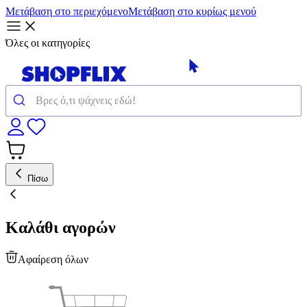
Μετάβαση στο περιεχόμενο
Μετάβαση στο κυρίως μενού
Όλες οι κατηγορίες
Πίσω
Καλάθι αγορών
Αφαίρεση όλων