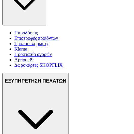
Παραδόσεις
Επιστροφές προϊόντων
Τρόποι πληρωμής
Klarna
Προστασία αγορών
Άρθρο 39
Δωροκάρτες SHOPFLIX
ΕΞΥΠΗΡΕΤΗΣΗ ΠΕΛΑΤΩΝ