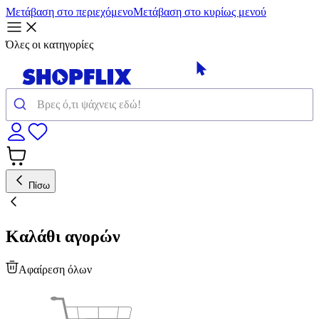
Μετάβαση στο περιεχόμενο
Μετάβαση στο κυρίως μενού
Όλες οι κατηγορίες
Πίσω
Καλάθι αγορών
Αφαίρεση όλων