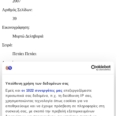
2007
Αριθμός Σελίδων
:
39
Εικονογράφηση
:
Μυρτώ Δεληβοριά
Σειρά
:
Πετάει Πετάει
Διαστάσεις
:
21x14
cm
Υπεύθυνη χρήση των δεδομένων σας
Χαρτί Εξωφύλλου
:
Εμείς και
οι 1022 συνεργάτες μας
επεξεργαζόμαστε
Μαλακό Εξώφυλλο
προσωπικά σας δεδομένα, π.χ. τη διεύθυνση IP σας,
χρησιμοποιώντας τεχνολογία όπως cookies για να
Ηλικία
:
αποθηκεύουμε και να έχουμε πρόσβαση σε πληροφορίες στη
από 6 Ετών
συσκευή σας, με σκοπό την προβολή εξατομικευμένων