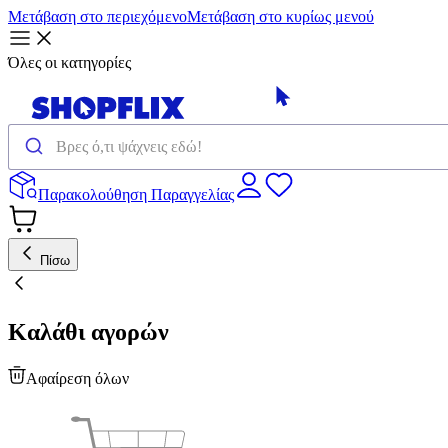
Μετάβαση στο περιεχόμενο
Μετάβαση στο κυρίως μενού
Όλες οι κατηγορίες
Παρακολούθηση Παραγγελίας
Πίσω
Καλάθι αγορών
Αφαίρεση όλων