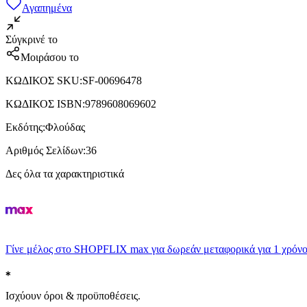
Αγαπημένα
Σύγκρινέ το
Μοιράσου το
ΚΩΔΙΚΟΣ SKU
:
SF-00696478
ΚΩΔΙΚΟΣ ISBN
:
9789608069602
Εκδότης
:
Φλούδας
Αριθμός Σελίδων
:
36
Δες όλα τα χαρακτηριστικά
Γίνε μέλος στο SHOPFLIX max για δωρεάν μεταφορικά για 1 χρόνο
Ισχύουν όροι & προϋποθέσεις.