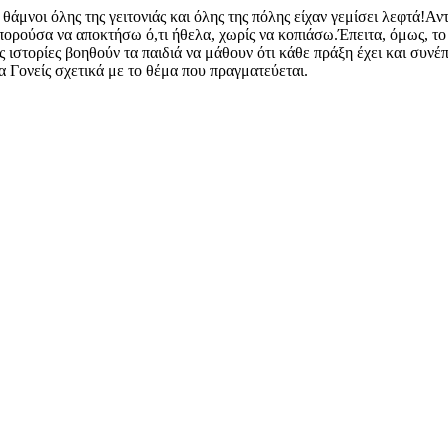
 θάμνοι όλης της γειτονιάς και όλης της πόλης είχαν γεμίσει λεφτά
πορούσα να αποκτήσω ό,τι ήθελα, χωρίς να κοπιάσω.Έπειτα, όμως, το ό
ές ιστορίες βοηθούν τα παιδιά να μάθουν ότι κάθε πράξη έχει και συν
 Γονείς σχετικά με το θέμα που πραγματεύεται.