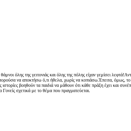
 θάμνοι όλης της γειτονιάς και όλης της πόλης είχαν γεμίσει λεφτά
πορούσα να αποκτήσω ό,τι ήθελα, χωρίς να κοπιάσω.Έπειτα, όμως, το ό
ές ιστορίες βοηθούν τα παιδιά να μάθουν ότι κάθε πράξη έχει και συν
 Γονείς σχετικά με το θέμα που πραγματεύεται.