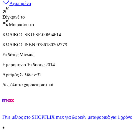
Αγαπημένα
Σύγκρινέ το
Μοιράσου το
ΚΩΔΙΚΟΣ SKU
:
SF-00694614
ΚΩΔΙΚΟΣ ISBN
:
9786180202779
Εκδότης
:
Μίνωας
Ημερομηνία Έκδοσης
:
2014
Αριθμός Σελίδων
:
32
Δες όλα τα χαρακτηριστικά
Γίνε μέλος στο SHOPFLIX max για δωρεάν μεταφορικά για 1 χρόνο