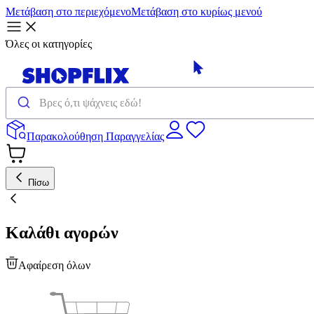
Μετάβαση στο περιεχόμενο
Μετάβαση στο κυρίως μενού
Όλες οι κατηγορίες
Παρακολούθηση Παραγγελίας
Πίσω
Καλάθι αγορών
Αφαίρεση όλων