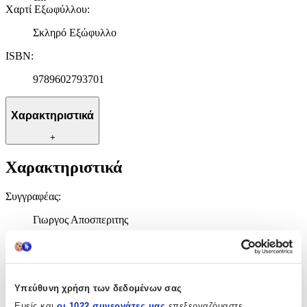
Χαρτί Εξωφύλλου
:
Σκληρό Εξώφυλλο
ISBN
:
9789602793701
Χαρακτηριστικά
+
Χαρακτηριστικά
Συγγραφέας
:
Γιωργος Αποσπεριτης
Εκδότης
:
Αποσπερίτης
Υπεύθυνη χρήση των δεδομένων σας
Διαστάσεις
:
Εμείς και
οι 1022 συνεργάτες μας
επεξεργαζόμαστε