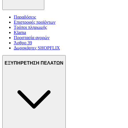
Παραδόσεις
Επιστροφές προϊόντων
Τρόποι πληρωμής
Klarna
Προστασία αγορών
Άρθρο 39
Δωροκάρτες SHOPFLIX
ΕΞΥΠΗΡΕΤΗΣΗ ΠΕΛΑΤΩΝ