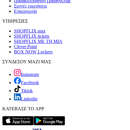
Παρακολούθηση Παραγγελίας
Συχνές ερωτήσεις
Επικοινωνία
ΥΠΗΡΕΣΙΕΣ
SHOPFLIX max
SHOPFLIX tickets
SHOPFLIX ΜΕ ΤΗ ΜΙΑ
Clever Point
BOX NOW Lockers
ΣΥΝΔΕΣΟΥ ΜΑΖΙ ΜΑΣ
Instagram
Facebook
Tiktok
Linkedin
ΚΑΤΕΒΑΣΕ ΤΟ APP