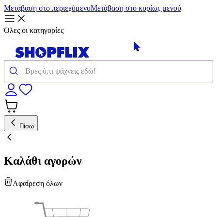
Μετάβαση στο περιεχόμενο
Μετάβαση στο κυρίως μενού
Όλες οι κατηγορίες
Πίσω
Καλάθι αγορών
Αφαίρεση όλων