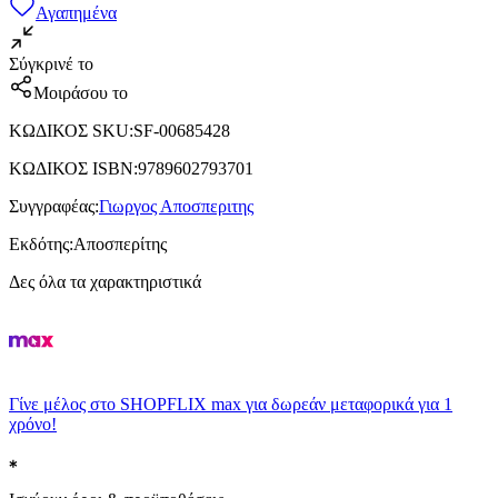
Αγαπημένα
Σύγκρινέ το
Μοιράσου το
ΚΩΔΙΚΟΣ SKU
:
SF-00685428
ΚΩΔΙΚΟΣ ISBN
:
9789602793701
Συγγραφέας
:
Γιωργος Αποσπεριτης
Εκδότης
:
Αποσπερίτης
Δες όλα τα χαρακτηριστικά
Γίνε μέλος στο SHOPFLIX max για δωρεάν μεταφορικά για 1
χρόνο!