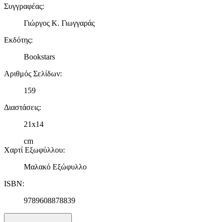
Συγγραφέας
:
Γιώργος Κ. Γιωγγαράς
Εκδότης
:
Bookstars
Αριθμός Σελίδων
:
159
Διαστάσεις
:
21x14
cm
Χαρτί Εξωφύλλου
:
Μαλακό Εξώφυλλο
ISBN
:
9789608878839