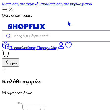
Μετάβαση στο περιεχόμενο
Μετάβαση στο κυρίως μενού
Όλες οι κατηγορίες
Παρακολούθηση Παραγγελίας
Πίσω
Καλάθι αγορών
Αφαίρεση όλων