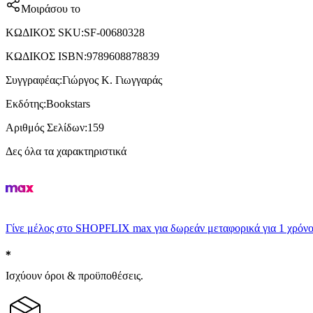
Μοιράσου το
ΚΩΔΙΚΟΣ SKU
:
SF-00680328
ΚΩΔΙΚΟΣ ISBN
:
9789608878839
Συγγραφέας
:
Γιώργος Κ. Γιωγγαράς
Εκδότης
:
Bookstars
Αριθμός Σελίδων
:
159
Δες όλα τα χαρακτηριστικά
Γίνε μέλος στο SHOPFLIX max για δωρεάν μεταφορικά για 1 χρόνο
Ισχύουν όροι & προϋποθέσεις.