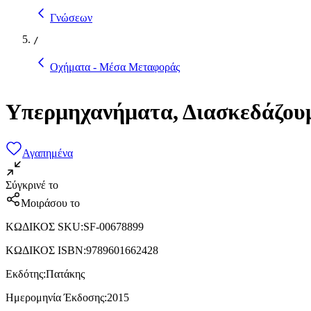
Γνώσεων
/
Οχήματα - Μέσα Μεταφοράς
Υπερμηχανήματα, Διασκεδάζουμ
Αγαπημένα
Σύγκρινέ το
Μοιράσου το
ΚΩΔΙΚΟΣ SKU
:
SF-00678899
ΚΩΔΙΚΟΣ ISBN
:
9789601662428
Εκδότης
:
Πατάκης
Ημερομηνία Έκδοσης
:
2015