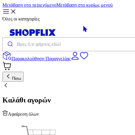
Μετάβαση στο περιεχόμενο
Μετάβαση στο κυρίως μενού
Όλες οι κατηγορίες
Παρακολούθηση Παραγγελίας
Πίσω
Καλάθι αγορών
Αφαίρεση όλων