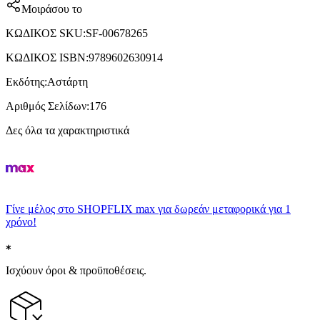
Μοιράσου το
ΚΩΔΙΚΟΣ SKU
:
SF-00678265
ΚΩΔΙΚΟΣ ISBN
:
9789602630914
Εκδότης
:
Αστάρτη
Αριθμός Σελίδων
:
176
Δες όλα τα χαρακτηριστικά
Γίνε μέλος στο SHOPFLIX max για δωρεάν μεταφορικά για 1
χρόνο!
Ισχύουν όροι & προϋποθέσεις.