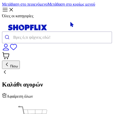
Μετάβαση στο περιεχόμενο
Μετάβαση στο κυρίως μενού
Όλες οι κατηγορίες
Πίσω
Καλάθι αγορών
Αφαίρεση όλων