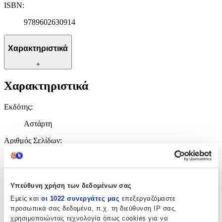
ISBN
:
9789602630914
Χαρακτηριστικά
+
Χαρακτηριστικά
Εκδότης
:
Αστάρτη
Αριθμός Σελίδων
:
176
Διαστάσεις
:
Υπεύθυνη χρήση των δεδομένων σας
31x23
Εμείς και
οι 1022 συνεργάτες μας
επεξεργαζόμαστε
cm
προσωπικά σας δεδομένα, π.χ. τη διεύθυνση IP σας,
Χαρτί Εξωφύλλου
:
χρησιμοποιώντας τεχνολογία όπως cookies για να