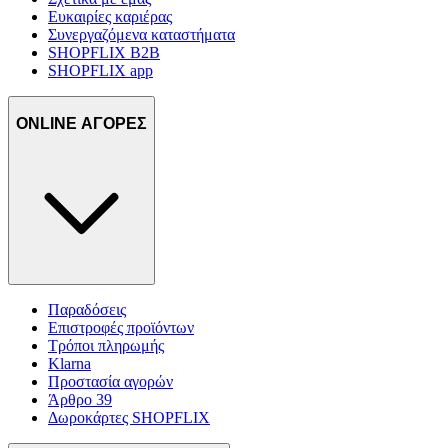
Ευκαιρίες καριέρας
Συνεργαζόμενα καταστήματα
SHOPFLIX B2B
SHOPFLIX app
ONLINE ΑΓΟΡΕΣ
Παραδόσεις
Επιστροφές προϊόντων
Τρόποι πληρωμής
Klarna
Προστασία αγορών
Άρθρο 39
Δωροκάρτες SHOPFLIX