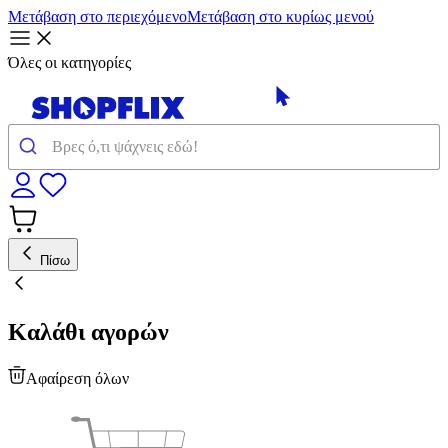
Μετάβαση στο περιεχόμενο
Μετάβαση στο κυρίως μενού
Όλες οι κατηγορίες
Πίσω
Καλάθι αγορών
Αφαίρεση όλων