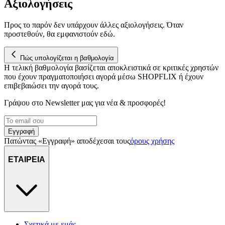
Αξιολογήσεις
διεύθυνση IP σας, χρησιμοποιώντας τεχνολογία όπως cookies
για να αποθηκεύουμε και να έχουμε πρόσβαση σε πληροφορίες
στη συσκευή σας, με σκοπό την προβολή εξατομικευμένων
Προς το παρόν δεν υπάρχουν άλλες αξιολογήσεις. Όταν
προστεθούν, θα εμφανιστούν εδώ.
διαφημίσεων και περιεχομένου, τις μετρήσεις σχετικά με
διαφημίσεις και περιεχόμενο, την καλύτερη εικόνα του κοινού
μας και την ανάπτυξη προϊόντων. Επίσης, κοινοποιούμε
Πώς υπολογίζεται η βαθμολογία
πληροφορίες σχετικά με την από μέρους σας χρήση της
Η τελική βαθμολογία βασίζεται αποκλειστικά σε κριτικές χρηστών
τοποθεσίας μας στους συνεργάτες μέσων κοινωνικής
που έχουν πραγματοποιήσει αγορά μέσω SHOPFLIX ή έχουν
δικτύωσης, διαφημίσεων και ανάλυσης.
επιβεβαιώσει την αγορά τους.
Γράψου στο Νewsletter μας για νέα & προσφορές!
Εγγραφή
Πατώντας «Εγγραφή» αποδέχεσαι τους
όρους χρήσης
ΕΤΑΙΡΕΙΑ
Σχετικά με εμάς