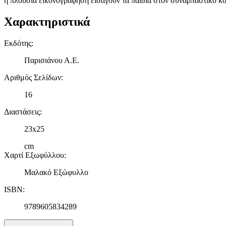
η πλούσια εικονογράφηση εισάγουν τα παιδιά στον συναρπαστικό κόσ
Χαρακτηριστικά
Εκδότης
:
Παρισιάνου Α.Ε.
Αριθμός Σελίδων
:
16
Διαστάσεις
:
23x25
cm
Χαρτί Εξωφύλλου
:
Μαλακό Εξώφυλλο
ISBN
:
9789605834289