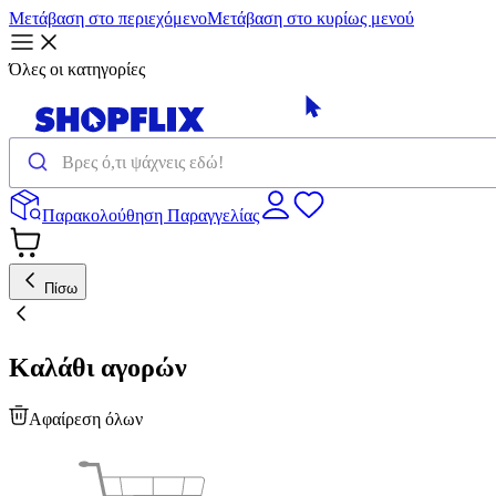
Μετάβαση στο περιεχόμενο
Μετάβαση στο κυρίως μενού
Όλες οι κατηγορίες
Παρακολούθηση Παραγγελίας
Πίσω
Καλάθι αγορών
Αφαίρεση όλων