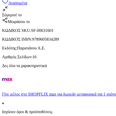
Αγαπημένα
Σύγκρινέ το
Μοιράσου το
ΚΩΔΙΚΟΣ SKU
:
SF-00631601
ΚΩΔΙΚΟΣ ISBN
:
9789605834289
Εκδότης
:
Παρισιάνου Α.Ε.
Αριθμός Σελίδων
:
16
Δες όλα τα χαρακτηριστικά
Γίνε μέλος στο SHOPFLIX max για δωρεάν μεταφορικά για 1 χρόνο
Ισχύουν όροι & προϋποθέσεις.