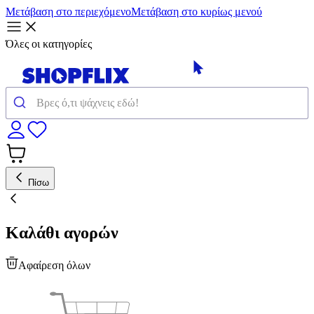
Μετάβαση στο περιεχόμενο
Μετάβαση στο κυρίως μενού
Όλες οι κατηγορίες
Πίσω
Καλάθι αγορών
Αφαίρεση όλων