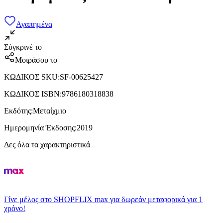
Αγαπημένα
Σύγκρινέ το
Μοιράσου το
ΚΩΔΙΚΟΣ SKU
:
SF-00625427
ΚΩΔΙΚΟΣ ISBN
:
9786180318838
Εκδότης
:
Μεταίχμιο
Ημερομηνία Έκδοσης
:
2019
Δες όλα τα χαρακτηριστικά
Γίνε μέλος στο SHOPFLIX max για δωρεάν μεταφορικά για 1
χρόνο!