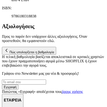
αναλύουμε την κυκλοφορία μας. Εμείς και οι 1022 συνεργάτες
ISBN
:
μας επεξεργαζόμαστε προσωπικά σας δεδομένα, π.χ. τη
διεύθυνση IP σας, χρησιμοποιώντας τεχνολογία όπως cookies
9786180318838
για να αποθηκεύουμε και να έχουμε πρόσβαση σε πληροφορίες
στη συσκευή σας, με σκοπό την προβολή εξατομικευμένων
Αξιολογήσεις
διαφημίσεων και περιεχομένου, τις μετρήσεις σχετικά με
διαφημίσεις και περιεχόμενο, την καλύτερη εικόνα του κοινού
Προς το παρόν δεν υπάρχουν άλλες αξιολογήσεις. Όταν
μας και την ανάπτυξη προϊόντων. Επίσης, κοινοποιούμε
προστεθούν, θα εμφανιστούν εδώ.
πληροφορίες σχετικά με την από μέρους σας χρήση της
τοποθεσίας μας στους συνεργάτες μέσων κοινωνικής
Πώς υπολογίζεται η βαθμολογία
δικτύωσης, διαφημίσεων και ανάλυσης.
Η τελική βαθμολογία βασίζεται αποκλειστικά σε κριτικές χρηστών
που έχουν πραγματοποιήσει αγορά μέσω SHOPFLIX ή έχουν
επιβεβαιώσει την αγορά τους.
Γράψου στο Νewsletter μας για νέα & προσφορές!
Εγγραφή
Πατώντας «Εγγραφή» αποδέχεσαι τους
όρους χρήσης
ΕΤΑΙΡΕΙΑ