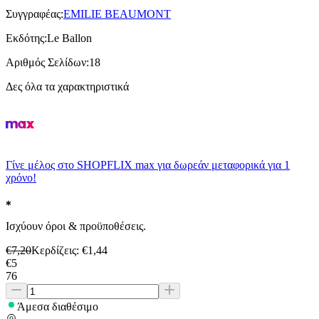
Συγγραφέας
:
EMILIE BEAUMONT
Εκδότης
:
Le Ballon
Αριθμός Σελίδων
:
18
Δες όλα τα χαρακτηριστικά
Γίνε μέλος στο SHOPFLIX max για δωρεάν μεταφορικά για 1
χρόνο!
Ισχύουν όροι & προϋποθέσεις.
€
7,20
Κερδίζεις
: €
1,44
€
5
76
Άμεσα διαθέσιμο