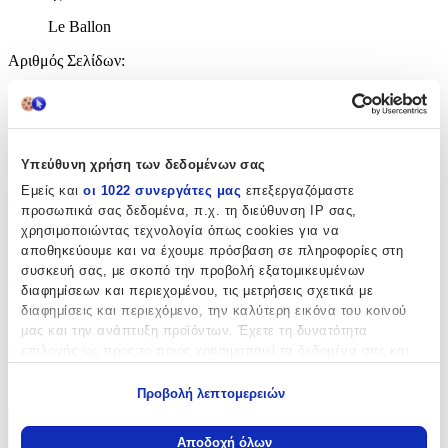
Le Ballon
Αριθμός Σελίδων
:
18
Σειρά
:
ΜΙΚΡΕΣ ΚΥΡΙΕΣ ΔΙΕΘΝΕΣ
Υπεύθυνη χρήση των δεδομένων σας
Εμείς και
οι 1022 συνεργάτες μας
επεξεργαζόμαστε
Διαστάσεις
:
προσωπικά σας δεδομένα, π.χ. τη διεύθυνση IP σας,
17x16
χρησιμοποιώντας τεχνολογία όπως cookies για να
αποθηκεύουμε και να έχουμε πρόσβαση σε πληροφορίες στη
cm
συσκευή σας, με σκοπό την προβολή εξατομικευμένων
Χαρτί Εξωφύλλου
:
διαφημίσεων και περιεχομένου, τις μετρήσεις σχετικά με
διαφημίσεις και περιεχόμενο, την καλύτερη εικόνα του κοινού
Σκληρό Εξώφυλλο
μας και την ανάπτυξη προϊόντων. Έχετε τη δυνατότητα
ISBN
:
επιλογής ως προς το ποιος χρησιμοποιεί τα δεδομένα σας και
για ποιους σκοπούς.
9789604342723
Προβολή λεπτομερειών
Εάν μας επιτρέπετε, θα θέλαμε επίσης:
Να συλλέξουμε πληροφορίες σχετικά με τη γεωγραφική
Χαρακτηριστικά
Αποδοχή όλων