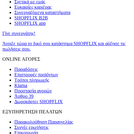
Σχετικά με εμάς
Ευκαιρίες καριέρας
Συνεργαζόμενα καταστήματα
SHOPFLIX B2B
SHOPFLIX app
Γίνε συνεργάτης!
Άνοιξε τώρα το δικό σου κατάστημα SHOPFLIX και αύξησε τις
πωλήσεις σου.
ONLINE ΑΓΟΡΕΣ
Παραδόσεις
Επιστροφές προϊόντων
Τρόποι πληρωμής
Klarna
Προστασία αγορών
Άρθρο 39
Δωροκάρτες SHOPFLIX
ΕΞΥΠΗΡΕΤΗΣΗ ΠΕΛΑΤΩΝ
Παρακολούθηση Παραγγελίας
Συχνές ερωτήσεις
Επικοινωνία