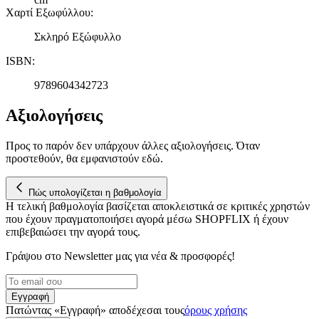
τοποθεσίας μας στους συνεργάτες μέσων κοινωνικής
Χαρτί Εξωφύλλου
:
δικτύωσης, διαφημίσεων και ανάλυσης.
Σκληρό Εξώφυλλο
ISBN
:
9789604342723
Αξιολογήσεις
Προς το παρόν δεν υπάρχουν άλλες αξιολογήσεις. Όταν
προστεθούν, θα εμφανιστούν εδώ.
Πώς υπολογίζεται η βαθμολογία
Η τελική βαθμολογία βασίζεται αποκλειστικά σε κριτικές χρηστών
που έχουν πραγματοποιήσει αγορά μέσω SHOPFLIX ή έχουν
επιβεβαιώσει την αγορά τους.
Γράψου στο Νewsletter μας για νέα & προσφορές!
Εγγραφή
Πατώντας «Εγγραφή» αποδέχεσαι τους
όρους χρήσης