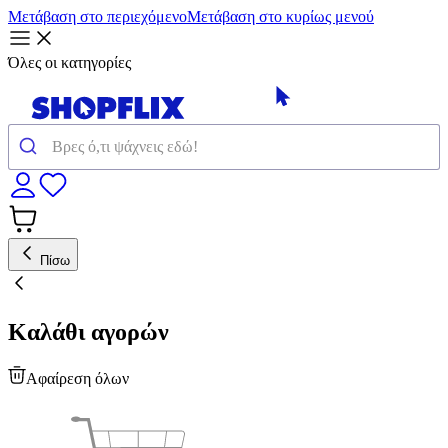
Μετάβαση στο περιεχόμενο
Μετάβαση στο κυρίως μενού
Όλες οι κατηγορίες
Πίσω
Καλάθι αγορών
Αφαίρεση όλων