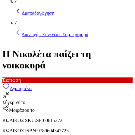
/
Διαπαιδαγώγηση
/
Διαγωγή - Ευγένεια -Συμπεριφορά
Η Νικολέτα παίζει τη
νοικοκυρά
Έκπτωση
Αγαπημένα
Σύγκρινέ το
Μοιράσου το
ΚΩΔΙΚΟΣ SKU
:
SF-00615272
ΚΩΔΙΚΟΣ ISBN
:
9789604342723