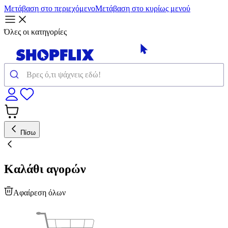
Μετάβαση στο περιεχόμενο
Μετάβαση στο κυρίως μενού
Όλες οι κατηγορίες
Πίσω
Καλάθι αγορών
Αφαίρεση όλων