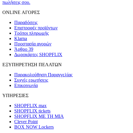
πωλήσεις σου.
ONLINE ΑΓΟΡΕΣ
Παραδόσεις
Επιστροφές προϊόντων
Τρόποι πληρωμής
Klarna
Προστασία αγορών
Άρθρο 39
Δωροκάρτες SHOPFLIX
ΕΞΥΠΗΡΕΤΗΣΗ ΠΕΛΑΤΩΝ
Παρακολούθηση Παραγγελίας
Συχνές ερωτήσεις
Επικοινωνία
ΥΠΗΡΕΣΙΕΣ
SHOPFLIX max
SHOPFLIX tickets
SHOPFLIX ΜΕ ΤΗ ΜΙΑ
Clever Point
BOX NOW Lockers