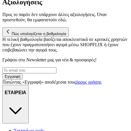
Αξιολογήσεις
διεύθυνση IP σας, χρησιμοποιώντας τεχνολογία όπως cookies
για να αποθηκεύουμε και να έχουμε πρόσβαση σε πληροφορίες
στη συσκευή σας, με σκοπό την προβολή εξατομικευμένων
Προς το παρόν δεν υπάρχουν άλλες αξιολογήσεις. Όταν
προστεθούν, θα εμφανιστούν εδώ.
διαφημίσεων και περιεχομένου, τις μετρήσεις σχετικά με
διαφημίσεις και περιεχόμενο, την καλύτερη εικόνα του κοινού
μας και την ανάπτυξη προϊόντων. Επίσης, κοινοποιούμε
Πώς υπολογίζεται η βαθμολογία
πληροφορίες σχετικά με την από μέρους σας χρήση της
Η τελική βαθμολογία βασίζεται αποκλειστικά σε κριτικές χρηστών
τοποθεσίας μας στους συνεργάτες μέσων κοινωνικής
που έχουν πραγματοποιήσει αγορά μέσω SHOPFLIX ή έχουν
δικτύωσης, διαφημίσεων και ανάλυσης.
επιβεβαιώσει την αγορά τους.
Γράψου στο Νewsletter μας για νέα & προσφορές!
Εγγραφή
Πατώντας «Εγγραφή» αποδέχεσαι τους
όρους χρήσης
ΕΤΑΙΡΕΙΑ
Σχετικά με εμάς