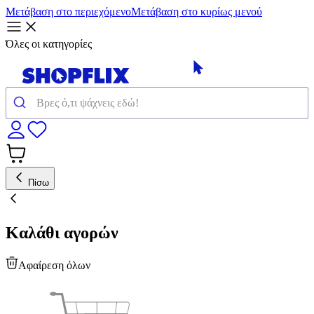
Μετάβαση στο περιεχόμενο
Μετάβαση στο κυρίως μενού
Όλες οι κατηγορίες
Πίσω
Καλάθι αγορών
Αφαίρεση όλων