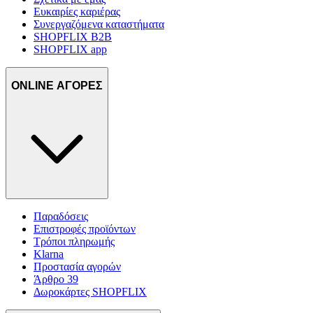
Ευκαιρίες καριέρας
Συνεργαζόμενα καταστήματα
SHOPFLIX B2B
SHOPFLIX app
ONLINE ΑΓΟΡΕΣ
Παραδόσεις
Επιστροφές προϊόντων
Τρόποι πληρωμής
Klarna
Προστασία αγορών
Άρθρο 39
Δωροκάρτες SHOPFLIX