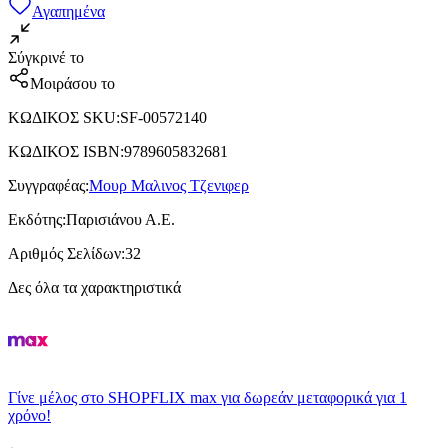
Αγαπημένα
Σύγκρινέ το
Μοιράσου το
ΚΩΔΙΚΟΣ SKU
:
SF-00572140
ΚΩΔΙΚΟΣ ISBN
:
9789605832681
Συγγραφέας
:
Μουρ Μαλινος Τζενιφερ
Εκδότης
:
Παρισιάνου Α.Ε.
Αριθμός Σελίδων
:
32
Δες όλα τα χαρακτηριστικά
Γίνε μέλος στο SHOPFLIX max για δωρεάν μεταφορικά για 1
χρόνο!