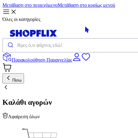
Μετάβαση στο περιεχόμενο
Μετάβαση στο κυρίως μενού
Όλες οι κατηγορίες
Παρακολούθηση Παραγγελίας
Πίσω
Καλάθι αγορών
Αφαίρεση όλων