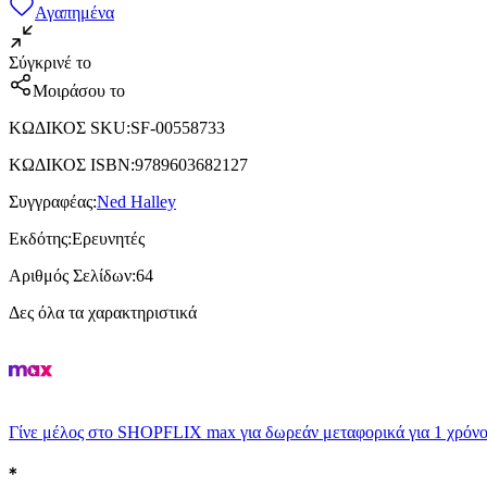
Αγαπημένα
Σύγκρινέ το
Μοιράσου το
ΚΩΔΙΚΟΣ SKU
:
SF-00558733
ΚΩΔΙΚΟΣ ISBN
:
9789603682127
Συγγραφέας
:
Ned Halley
Εκδότης
:
Ερευνητές
Αριθμός Σελίδων
:
64
Δες όλα τα χαρακτηριστικά
Γίνε μέλος στο SHOPFLIX max για δωρεάν μεταφορικά για 1 χρόνο