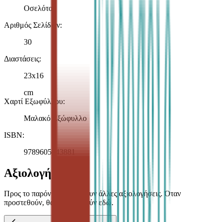
Οσελότος
Αριθμός Σελίδων
:
30
Διαστάσεις
:
23x16
cm
Χαρτί Εξωφύλλου
:
Μαλακό Εξώφυλλο
ISBN
:
9789605643881
Αξιολογήσεις
Προς το παρόν δεν υπάρχουν άλλες αξιολογήσεις. Όταν
προστεθούν, θα εμφανιστούν εδώ.