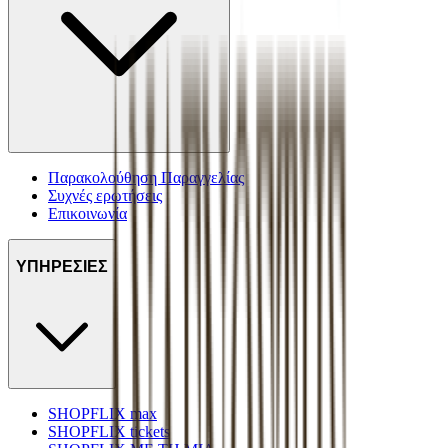
Παρακολούθηση Παραγγελίας
Συχνές ερωτήσεις
Επικοινωνία
ΥΠΗΡΕΣΙΕΣ
SHOPFLIX max
SHOPFLIX tickets