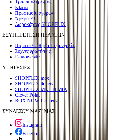
Τρόποι πληρωμής
Klarna
Προστασία αγορών
Άρθρο 39
Δωροκάρτες SHOPFLIX
ΕΞΥΠΗΡΕΤΗΣΗ ΠΕΛΑΤΩΝ
Παρακολούθηση Παραγγελίας
Συχνές ερωτήσεις
Επικοινωνία
ΥΠΗΡΕΣΙΕΣ
SHOPFLIX max
SHOPFLIX tickets
SHOPFLIX ΜΕ ΤΗ ΜΙΑ
Clever Point
BOX NOW Lockers
ΣΥΝΔΕΣΟΥ ΜΑΖΙ ΜΑΣ
Instagram
Facebook