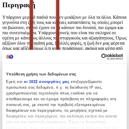
Περιγραφή
Υπάρχουν μερικά παιδιά που δεν μοιάζουν με όλα τα άλλα. Κάποια
γεγονότα στη ζωή τους και κάποιες καταστάσεις τις οποίες μπορεί
να βιώσουν, σκοπό έχουν να τα κάνουν πιο δυνατά, πιο ώριμα και
πιο συνεσταλμένα. Υπάρχουν γονείς που είναι πιο σκληροί σε
σχέση με κάποιους άλλους πιο στοργικούς και αξιαγάπητους. Όμως
αξίζουν όλοι την αγάπη μας. Πολλές φορές, η ζωή δεν μας φέρεται
όπως μας αξίζει, όμως ό,τι κι αν περάσουμε, ακόμα και μέσα από
καταιγίδες αν περπατήσουμε, καλό θα είναι να το αντιμετωπίζουμε
ψύχραιμα και ώριμα. Όπως έκανε κι ο μικρός μας φίλος, ο
Δομίνικος. Ένα παιδί μικρό, μα στο μυαλό πολύ μεγάλο. Ένα παιδί
που το μόνο που ζητούσε ήταν να αγαπήσει και να αγαπηθεί. Ένας
ήρωας μοναδικός. Σαν αυτούς που βλέπεις στα όνειρά σου...
Υπεύθυνη χρήση των δεδομένων σας
Εμείς και
οι 1022 συνεργάτες μας
επεξεργαζόμαστε
Περιγραφή
προσωπικά σας δεδομένα, π.χ. τη διεύθυνση IP σας,
χρησιμοποιώντας τεχνολογία όπως cookies για να
+
αποθηκεύουμε και να έχουμε πρόσβαση σε πληροφορίες στη
συσκευή σας, με σκοπό την προβολή εξατομικευμένων
Περιγραφή
διαφημίσεων και περιεχομένου, τις μετρήσεις σχετικά με
διαφημίσεις και περιεχόμενο, την καλύτερη εικόνα του κοινού
Υπάρχουν μερικά παιδιά που δεν μοιάζουν με όλα τα άλλα. Κάποια
μας και την ανάπτυξη προϊόντων. Έχετε τη δυνατότητα
γεγονότα στη ζωή τους και κάποιες καταστάσεις τις οποίες μπορεί
επιλογής ως προς το ποιος χρησιμοποιεί τα δεδομένα σας και