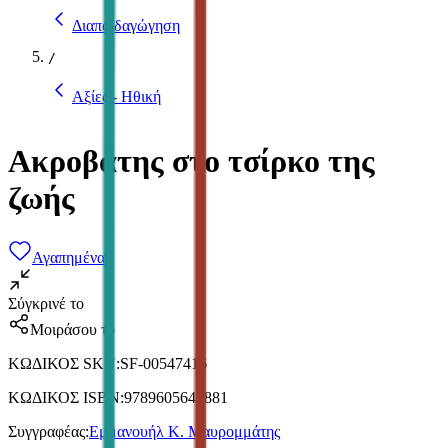
Διαπαιδαγώγηση
/
Αξίες - Ηθική
Ακροβάτης στο τσίρκο της
ζωής
Αγαπημένα
Σύγκρινέ το
Μοιράσου το
ΚΩΔΙΚΟΣ SKU
:
SF-00547416
ΚΩΔΙΚΟΣ ISBN
:
9789605643881
Συγγραφέας
:
Εμμανουήλ Κ. Μαυρομμάτης