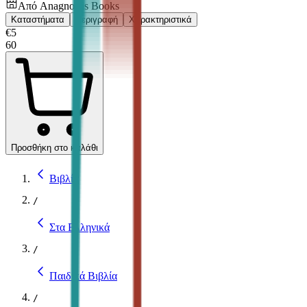
Από
Anagnostis Books
Καταστήματα
Περιγραφή
Χαρακτηριστικά
€
5
60
Προσθήκη στο καλάθι
Βιβλία
/
Στα Ελληνικά
/
Παιδικά Βιβλία
/