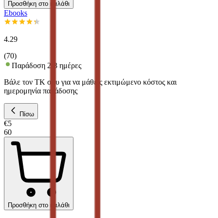
Προσθήκη στο καλάθι
Ebooks
4.29
(
70
)
Παράδοση 2-3 ημέρες
Βάλε τον ΤΚ σου για να μάθεις εκτιμώμενο κόστος και
ημερομηνία παράδοσης
Πίσω
€
5
60
Προσθήκη στο καλάθι