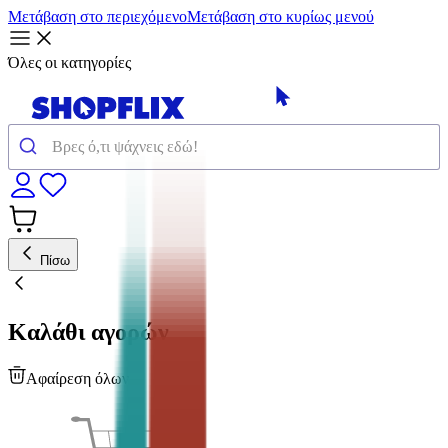
Μετάβαση στο περιεχόμενο
Μετάβαση στο κυρίως μενού
Όλες οι κατηγορίες
Πίσω
Καλάθι αγορών
Αφαίρεση όλων