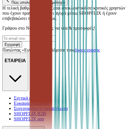
Πώς υπολογίζεται η βαθμολογία
Η τελική βαθμολογία βασίζεται αποκλειστικά σε κριτικές χρηστών
που έχουν πραγματοποιήσει αγορά μέσω SHOPFLIX ή έχουν
επιβεβαιώσει την αγορά τους.
Γράψου στο Νewsletter μας για νέα & προσφορές!
Εγγραφή
Πατώντας «Εγγραφή» αποδέχεσαι τους
όρους χρήσης
ΕΤΑΙΡΕΙΑ
Σχετικά με εμάς
Ευκαιρίες καριέρας
Συνεργαζόμενα καταστήματα
SHOPFLIX B2B
SHOPFLIX app