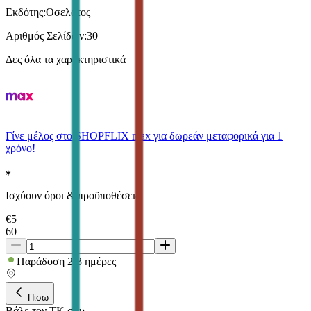
Εκδότης
:
Οσελότος
Αριθμός Σελίδων
:
30
Δες όλα τα χαρακτηριστικά
Γίνε μέλος στο SHOPFLIX max για δωρεάν μεταφορικά για 1
χρόνο!
Ισχύουν όροι & προϋποθέσεις.
€
5
60
Παράδοση 2-3 ημέρες
Πίσω
Βάλε τον ΤΚ σου