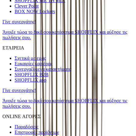
SHOPFLIX ΜΕ ΤΗ ΜΙΑ
Clever Point
BOX NOW Lockers
Γίνε συνεργάτης!
Άνοιξε τώρα το δικό σου κατάστημα SHOPFLIX και αύξησε τις
πωλήσεις σου.
ΕΤΑΙΡΕΙΑ
Σχετικά με εμάς
Ευκαιρίες καριέρας
Συνεργαζόμενα καταστήματα
SHOPFLIX B2B
SHOPFLIX app
Γίνε συνεργάτης!
Άνοιξε τώρα το δικό σου κατάστημα SHOPFLIX και αύξησε τις
πωλήσεις σου.
ONLINE ΑΓΟΡΕΣ
Παραδόσεις
Επιστροφές προϊόντων