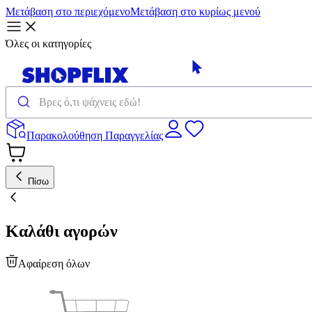
Μετάβαση στο περιεχόμενο
Μετάβαση στο κυρίως μενού
Όλες οι κατηγορίες
Παρακολούθηση Παραγγελίας
Πίσω
Καλάθι αγορών
Αφαίρεση όλων