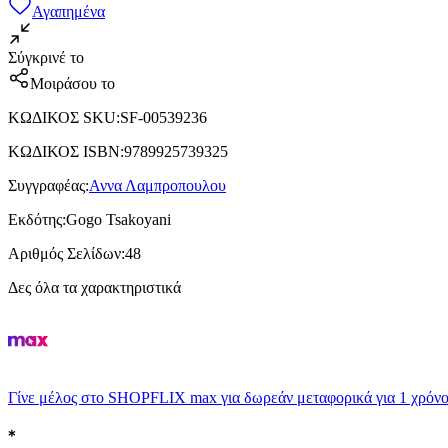
Αγαπημένα
Σύγκρινέ το
Μοιράσου το
ΚΩΔΙΚΟΣ SKU
:
SF-00539236
ΚΩΔΙΚΟΣ ISBN
:
9789925739325
Συγγραφέας
:
Αννα Λαμπροπουλου
Εκδότης
:
Gogo Tsakoyani
Αριθμός Σελίδων
:
48
Δες όλα τα χαρακτηριστικά
Γίνε μέλος στο SHOPFLIX max για δωρεάν μεταφορικά για 1 χρόνο