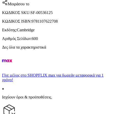
Μοιράσου το
ΚΩΔΙΚΟΣ SKU
:
SF-00536125
ΚΩΔΙΚΟΣ ISBN
:
9781107622708
Εκδότης
:
Cambridge
Αριθμός Σελίδων
:
600
Δες όλα τα χαρακτηριστικά
Γίνε μέλος στο SHOPFLIX max για δωρεάν μεταφορικά για 1
χρόνο!
Ισχύουν όροι & προϋποθέσεις.