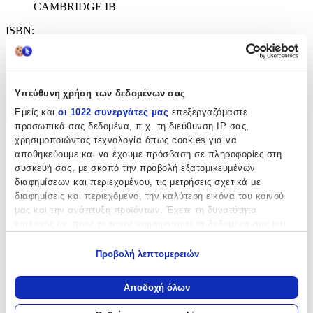
CAMBRIDGE IB
ISBN
:
9781107622708
Χαρακτηριστικά
Υπεύθυνη χρήση των δεδομένων σας
Εμείς και
οι 1022 συνεργάτες μας
επεξεργαζόμαστε
+
προσωπικά σας δεδομένα, π.χ. τη διεύθυνση IP σας,
χρησιμοποιώντας τεχνολογία όπως cookies για να
Χαρακτηριστικά
αποθηκεύουμε και να έχουμε πρόσβαση σε πληροφορίες στη
συσκευή σας, με σκοπό την προβολή εξατομικευμένων
Εκδότης
:
διαφημίσεων και περιεχομένου, τις μετρήσεις σχετικά με
διαφημίσεις και περιεχόμενο, την καλύτερη εικόνα του κοινού
Cambridge
μας και την ανάπτυξη προϊόντων. Έχετε τη δυνατότητα
Αριθμός Σελίδων
:
επιλογής ως προς το ποιος χρησιμοποιεί τα δεδομένα σας και
για ποιους σκοπούς.
600
Προβολή λεπτομερειών
Εάν μας επιτρέπετε, θα θέλαμε επίσης:
Σειρά
:
Να συλλέξουμε πληροφορίες σχετικά με τη γεωγραφική
Αποδοχή όλων
CAMBRIDGE IB
σας τοποθεσία, οι οποίες μπορεί να είναι ακριβείς σε
απόσταση μερικών μέτρων