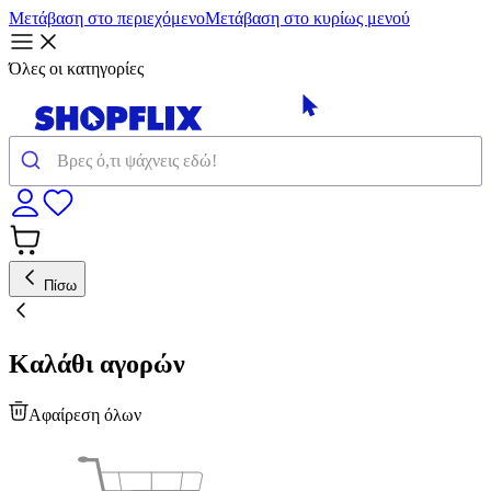
Μετάβαση στο περιεχόμενο
Μετάβαση στο κυρίως μενού
Όλες οι κατηγορίες
Πίσω
Καλάθι αγορών
Αφαίρεση όλων