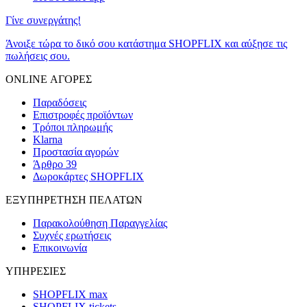
Γίνε συνεργάτης!
Άνοιξε τώρα το δικό σου κατάστημα SHOPFLIX και αύξησε τις
πωλήσεις σου.
ONLINE ΑΓΟΡΕΣ
Παραδόσεις
Επιστροφές προϊόντων
Τρόποι πληρωμής
Klarna
Προστασία αγορών
Άρθρο 39
Δωροκάρτες SHOPFLIX
ΕΞΥΠΗΡΕΤΗΣΗ ΠΕΛΑΤΩΝ
Παρακολούθηση Παραγγελίας
Συχνές ερωτήσεις
Επικοινωνία
ΥΠΗΡΕΣΙΕΣ
SHOPFLIX max
SHOPFLIX tickets