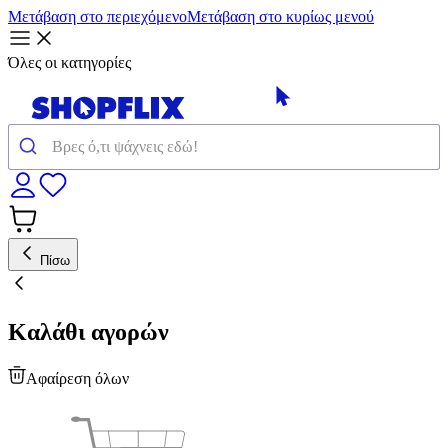
Μετάβαση στο περιεχόμενο
Μετάβαση στο κυρίως μενού
Όλες οι κατηγορίες
Πίσω
Καλάθι αγορών
Αφαίρεση όλων