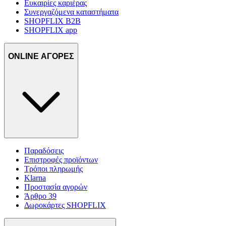
Ευκαιρίες καριέρας
Συνεργαζόμενα καταστήματα
SHOPFLIX B2B
SHOPFLIX app
ONLINE ΑΓΟΡΕΣ
Παραδόσεις
Επιστροφές προϊόντων
Τρόποι πληρωμής
Klarna
Προστασία αγορών
Άρθρο 39
Δωροκάρτες SHOPFLIX