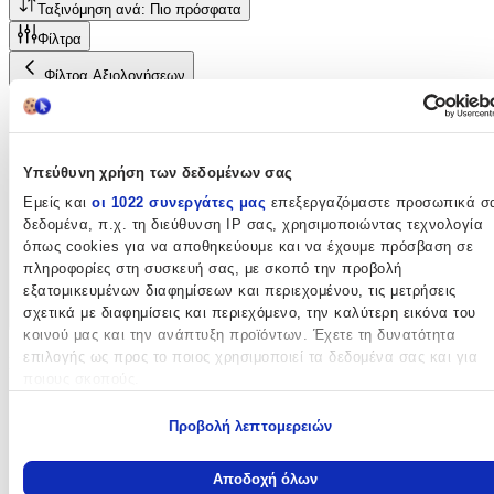
Ταξινόμηση ανά: Πιο πρόσφατα
Φίλτρα
Φίλτρα Αξιολογήσεων
Αστέρια αξιολόγησης
Υπεύθυνη χρήση των δεδομένων σας
Εμείς και
οι 1022 συνεργάτες μας
επεξεργαζόμαστε προσωπικά σ
δεδομένα, π.χ. τη διεύθυνση IP σας, χρησιμοποιώντας τεχνολογία
όπως cookies για να αποθηκεύουμε και να έχουμε πρόσβαση σε
πληροφορίες στη συσκευή σας, με σκοπό την προβολή
εξατομικευμένων διαφημίσεων και περιεχομένου, τις μετρήσεις
σχετικά με διαφημίσεις και περιεχόμενο, την καλύτερη εικόνα του
κοινού μας και την ανάπτυξη προϊόντων. Έχετε τη δυνατότητα
επιλογής ως προς το ποιος χρησιμοποιεί τα δεδομένα σας και για
Επιβεβαιωμένη αγορά
ποιους σκοπούς.
Εάν μας επιτρέπετε, θα θέλαμε επίσης:
Προβολή λεπτομερειών
Να συλλέξουμε πληροφορίες σχετικά με τη γεωγραφική σας
τοποθεσία, οι οποίες μπορεί να είναι ακριβείς σε απόσταση
Αποδοχή όλων
μερικών μέτρων