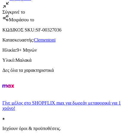
Σύγκρινέ το
Μοιράσου το
ΚΩΔΙΚΟΣ SKU
:
SF-00327036
Κατασκευαστής
:
Clementoni
Ηλικία
:
9+ Μηνών
Υλικό
:
Μαλακά
Δες όλα τα χαρακτηριστικά
Γίνε μέλος στο SHOPFLIX max για δωρεάν μεταφορικά για 1
χρόνο!
Ισχύουν όροι & προϋποθέσεις.