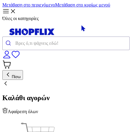
Μετάβαση στο περιεχόμενο
Μετάβαση στο κυρίως μενού
Όλες οι κατηγορίες
Πίσω
Καλάθι αγορών
Αφαίρεση όλων