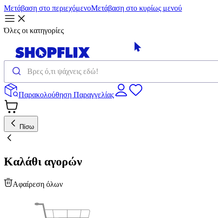
Μετάβαση στο περιεχόμενο
Μετάβαση στο κυρίως μενού
Όλες οι κατηγορίες
Παρακολούθηση Παραγγελίας
Πίσω
Καλάθι αγορών
Αφαίρεση όλων