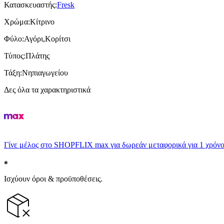
Κατασκευαστής
:
Fresk
Χρώμα
:
Κίτρινο
Φύλο
:
Αγόρι,Κορίτσι
Τύπος
:
Πλάτης
Τάξη
:
Νηπιαγωγείου
Δες όλα τα χαρακτηριστικά
Γίνε μέλος στο SHOPFLIX max για δωρεάν μεταφορικά για 1 χρόνο
Ισχύουν όροι & προϋποθέσεις.