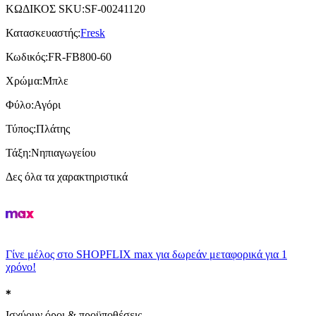
ΚΩΔΙΚΟΣ SKU
:
SF-00241120
Κατασκευαστής
:
Fresk
Κωδικός
:
FR-FB800-60
Χρώμα
:
Μπλε
Φύλο
:
Αγόρι
Τύπος
:
Πλάτης
Τάξη
:
Νηπιαγωγείου
Δες όλα τα χαρακτηριστικά
Γίνε μέλος στο SHOPFLIX max για δωρεάν μεταφορικά για 1
χρόνο!
Ισχύουν όροι & προϋποθέσεις.