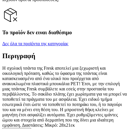
Το προϊόν δεν ειναι διαθέσιμο
Δες όλα τα προϊόντα της κατηγορίας
Περιγραφή
Η σχολική τσάντα της Fresk αποτελεί μια ξεχωριστή και
οικολογική πρόταση, καθώς το ύφασμα της τσάντας είναι
κατασκευασμένο από ένα υλικό που προέρχεται από
ανακυκλωμένα πλαστικά μπουκάλια PET! Έτσι, με την επιλογή
μιας τσάντας Fresk συμβάλετε και εσείς στην προστασία του
περιβάλλοντος. Το σακίδιο πλάτης έχει χωρίσματα για να μπορεί να
τοποθετεί τα πράγματα του με ασφάλεια. Έχει ειδικό τμήμα
εσωτερικά έτσι ώστε να τοποθετεί το ποτηράκι του, ή το παγούρι
του και να μένει στη θέση του. Η μπροστινή θήκη κλείνει με
μαγνήτη έτσι ασφαλίζει αυτόματα. Έχει ρυθμιζόμεντες ιμάντες
ώμου και στοιχεία από δερματίνη που της δίνει μια ιδιαίτερη
εμφάνιση. Διαστάσεις: Μικρό: 28x21εκ