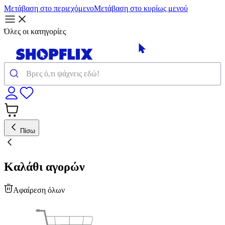
Μετάβαση στο περιεχόμενο
Μετάβαση στο κυρίως μενού
Όλες οι κατηγορίες
Πίσω
Καλάθι αγορών
Αφαίρεση όλων