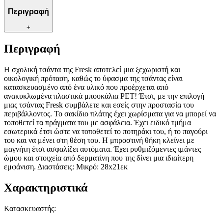
Περιγραφή
+
Περιγραφή
Η σχολική τσάντα της Fresk αποτελεί μια ξεχωριστή και
οικολογική πρόταση, καθώς το ύφασμα της τσάντας είναι
κατασκευασμένο από ένα υλικό που προέρχεται από
ανακυκλωμένα πλαστικά μπουκάλια PET! Έτσι, με την επιλογή
μιας τσάντας Fresk συμβάλετε και εσείς στην προστασία του
περιβάλλοντος. Το σακίδιο πλάτης έχει χωρίσματα για να μπορεί να
τοποθετεί τα πράγματα του με ασφάλεια. Έχει ειδικό τμήμα
εσωτερικά έτσι ώστε να τοποθετεί το ποτηράκι του, ή το παγούρι
του και να μένει στη θέση του. Η μπροστινή θήκη κλείνει με
μαγνήτη έτσι ασφαλίζει αυτόματα. Έχει ρυθμιζόμεντες ιμάντες
ώμου και στοιχεία από δερματίνη που της δίνει μια ιδιαίτερη
εμφάνιση. Διαστάσεις: Μικρό: 28x21εκ
Χαρακτηριστικά
Κατασκευαστής
: