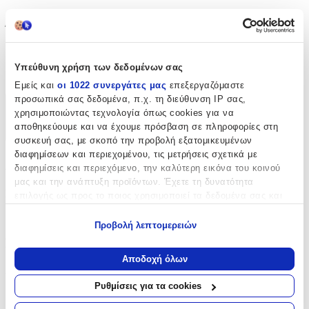
cm
Ύψος
:
28
Υπεύθυνη χρήση των δεδομένων σας
cm
Εμείς και
οι 1022 συνεργάτες μας
επεξεργαζόμαστε
προσωπικά σας δεδομένα, π.χ. τη διεύθυνση IP σας,
Χαρακτηριστικά
χρησιμοποιώντας τεχνολογία όπως cookies για να
αποθηκεύουμε και να έχουμε πρόσβαση σε πληροφορίες στη
+
συσκευή σας, με σκοπό την προβολή εξατομικευμένων
διαφημίσεων και περιεχομένου, τις μετρήσεις σχετικά με
Χαρακτηριστικά
διαφημίσεις και περιεχόμενο, την καλύτερη εικόνα του κοινού
μας και την ανάπτυξη προϊόντων. Έχετε τη δυνατότητα
Κατασκευαστής
:
επιλογής ως προς το ποιος χρησιμοποιεί τα δεδομένα σας και
για ποιους σκοπούς.
Fresk
Προβολή λεπτομερειών
Εάν μας επιτρέπετε, θα θέλαμε επίσης:
Βασικά Χαρακτηριστικά
Να συλλέξουμε πληροφορίες σχετικά με τη γεωγραφική
Αποδοχή όλων
σας τοποθεσία, οι οποίες μπορεί να είναι ακριβείς σε
Χρώμα
:
απόσταση μερικών μέτρων
Ρυθμίσεις για τα cookies
Μπλε
Να αναγνωρίσουμε τη συσκευή σας σαρώνοντας ενεργά
για συγκεκριμένα χαρακτηριστικά (δακτυλικό αποτύπωμα)