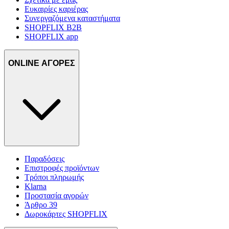
Ευκαιρίες καριέρας
Συνεργαζόμενα καταστήματα
SHOPFLIX B2B
SHOPFLIX app
ONLINE ΑΓΟΡΕΣ
Παραδόσεις
Επιστροφές προϊόντων
Τρόποι πληρωμής
Klarna
Προστασία αγορών
Άρθρο 39
Δωροκάρτες SHOPFLIX