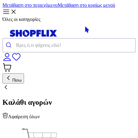
Μετάβαση στο περιεχόμενο
Μετάβαση στο κυρίως μενού
Όλες οι κατηγορίες
Πίσω
Καλάθι αγορών
Αφαίρεση όλων