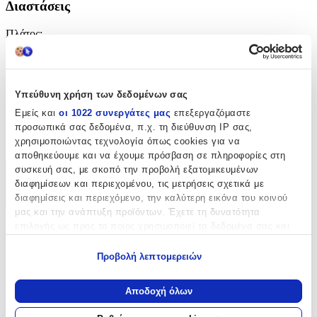
Διαστάσεις
Πλάτος
:
130
cm
Μήκος
:
Υπεύθυνη χρήση των δεδομένων σας
Εμείς και
οι 1022 συνεργάτες μας
επεξεργαζόμαστε
180
προσωπικά σας δεδομένα, π.χ. τη διεύθυνση IP σας,
χρησιμοποιώντας τεχνολογία όπως cookies για να
cm
αποθηκεύουμε και να έχουμε πρόσβαση σε πληροφορίες στη
συσκευή σας, με σκοπό την προβολή εξατομικευμένων
Χαρακτηριστικά
διαφημίσεων και περιεχομένου, τις μετρήσεις σχετικά με
διαφημίσεις και περιεχόμενο, την καλύτερη εικόνα του κοινού
+
μας και την ανάπτυξη προϊόντων. Έχετε τη δυνατότητα
επιλογής ως προς το ποιος χρησιμοποιεί τα δεδομένα σας και
Χαρακτηριστικά
για ποιους σκοπούς.
Προβολή λεπτομερειών
Κατασκευαστής
:
Εάν μας επιτρέπετε, θα θέλαμε επίσης:
Να συλλέξουμε πληροφορίες σχετικά με τη γεωγραφική
Guy Laroche
Αποδοχή όλων
σας τοποθεσία, οι οποίες μπορεί να είναι ακριβείς σε
Βασικά Χαρακτηριστικά
απόσταση μερικών μέτρων