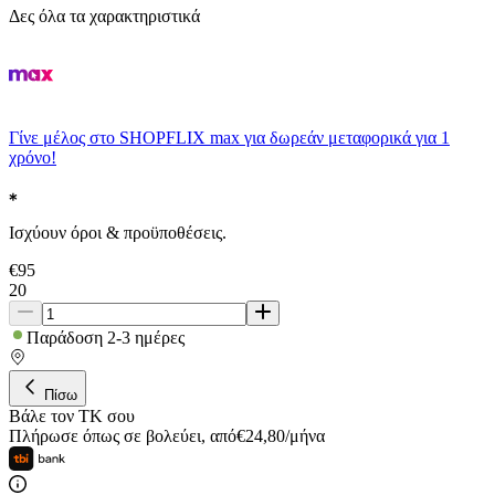
Δες όλα τα χαρακτηριστικά
Γίνε μέλος στο SHOPFLIX max για δωρεάν μεταφορικά για 1
χρόνο!
Ισχύουν όροι & προϋποθέσεις.
€
95
20
Παράδοση 2-3 ημέρες
Πίσω
Βάλε τον ΤΚ σου
Πλήρωσε όπως σε βολεύει
,
από
€
24,80
/
μήνα