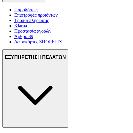
Παραδόσεις
Επιστροφές προϊόντων
Τρόποι πληρωμής
Klarna
Προστασία αγορών
Άρθρο 39
Δωροκάρτες SHOPFLIX
ΕΞΥΠΗΡΕΤΗΣΗ ΠΕΛΑΤΩΝ