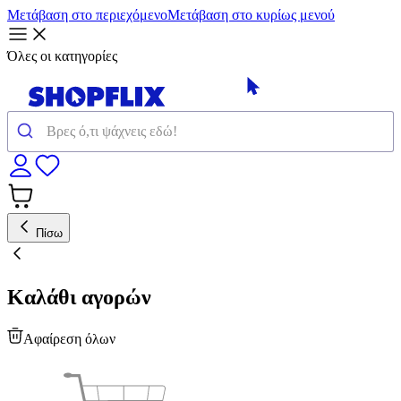
Μετάβαση στο περιεχόμενο
Μετάβαση στο κυρίως μενού
Όλες οι κατηγορίες
Πίσω
Καλάθι αγορών
Αφαίρεση όλων