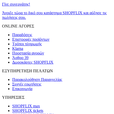
Γίνε συνεργάτης!
Άνοιξε τώρα το δικό σου κατάστημα SHOPFLIX και αύξησε τις
πωλήσεις σου.
ONLINE ΑΓΟΡΕΣ
Παραδόσεις
Επιστροφές προϊόντων
Τρόποι πληρωμής
Klarna
Προστασία αγορών
Άρθρο 39
Δωροκάρτες SHOPFLIX
ΕΞΥΠΗΡΕΤΗΣΗ ΠΕΛΑΤΩΝ
Παρακολούθηση Παραγγελίας
Συχνές ερωτήσεις
Επικοινωνία
ΥΠΗΡΕΣΙΕΣ
SHOPFLIX max
SHOPFLIX tickets