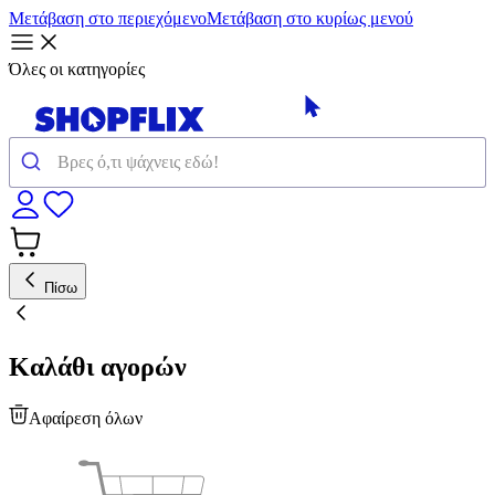
Μετάβαση στο περιεχόμενο
Μετάβαση στο κυρίως μενού
Όλες οι κατηγορίες
Πίσω
Καλάθι αγορών
Αφαίρεση όλων