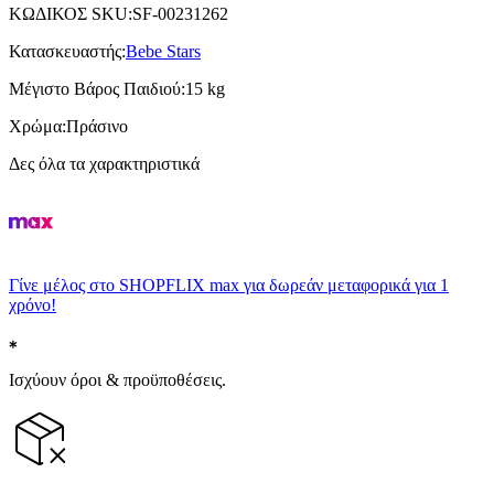
ΚΩΔΙΚΟΣ SKU
:
SF-00231262
Κατασκευαστής
:
Bebe Stars
Μέγιστο Βάρος Παιδιού
:
15 kg
Χρώμα
:
Πράσινο
Δες όλα τα χαρακτηριστικά
Γίνε μέλος στο SHOPFLIX max για δωρεάν μεταφορικά για 1
χρόνο!
Ισχύουν όροι & προϋποθέσεις.