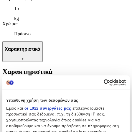
15
kg
Χρώμα
:
Πράσινο
Χαρακτηριστικά
+
Χαρακτηριστικά
Κατασκευαστής
:
Bebe Stars
Υπεύθυνη χρήση των δεδομένων σας
Μέγιστο Βάρος Παιδιού
:
Εμείς και
οι 1022 συνεργάτες μας
επεξεργαζόμαστε
15
προσωπικά σας δεδομένα, π.χ. τη διεύθυνση IP σας,
χρησιμοποιώντας τεχνολογία όπως cookies για να
kg
αποθηκεύουμε και να έχουμε πρόσβαση σε πληροφορίες στη
Χρώμα
:
συσκευή σας, με σκοπό την προβολή εξατομικευμένων