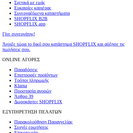
Σχετικά με εμάς
Ευκαιρίες καριέρας
Συνεργαζόμενα καταστήματα
SHOPFLIX B2B
SHOPFLIX app
Γίνε συνεργάτης!
Άνοιξε τώρα το δικό σου κατάστημα SHOPFLIX και αύξησε τις
πωλήσεις σου.
ONLINE ΑΓΟΡΕΣ
Παραδόσεις
Επιστροφές προϊόντων
Τρόποι πληρωμής
Klarna
Προστασία αγορών
Άρθρο 39
Δωροκάρτες SHOPFLIX
ΕΞΥΠΗΡΕΤΗΣΗ ΠΕΛΑΤΩΝ
Παρακολούθηση Παραγγελίας
Συχνές ερωτήσεις
Επικοινωνία