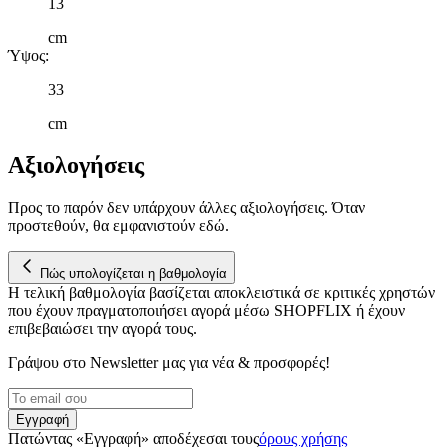
13
τοποθεσίας μας στους συνεργάτες μέσων κοινωνικής
δικτύωσης, διαφημίσεων και ανάλυσης.
cm
Ύψος
:
33
cm
Αξιολογήσεις
Προς το παρόν δεν υπάρχουν άλλες αξιολογήσεις. Όταν
προστεθούν, θα εμφανιστούν εδώ.
Πώς υπολογίζεται η βαθμολογία
Η τελική βαθμολογία βασίζεται αποκλειστικά σε κριτικές χρηστών
που έχουν πραγματοποιήσει αγορά μέσω SHOPFLIX ή έχουν
επιβεβαιώσει την αγορά τους.
Γράψου στο Νewsletter μας για νέα & προσφορές!
Εγγραφή
Πατώντας «Εγγραφή» αποδέχεσαι τους
όρους χρήσης