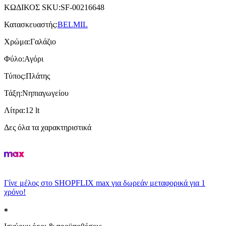
ΚΩΔΙΚΟΣ SKU
:
SF-00216648
Κατασκευαστής
:
BELMIL
Χρώμα
:
Γαλάζιο
Φύλο
:
Αγόρι
Τύπος
:
Πλάτης
Τάξη
:
Νηπιαγωγείου
Λίτρα
:
12 lt
Δες όλα τα χαρακτηριστικά
Γίνε μέλος στο SHOPFLIX max για δωρεάν μεταφορικά για 1
χρόνο!