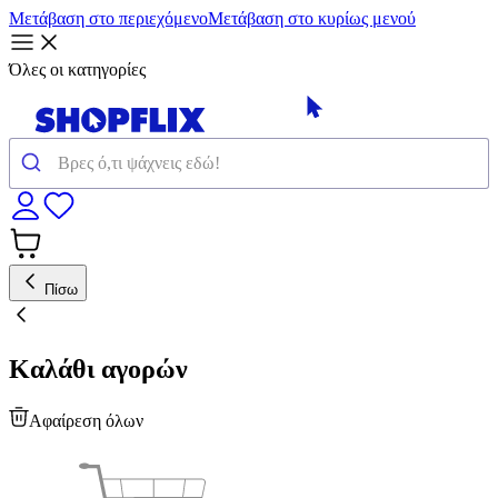
Μετάβαση στο περιεχόμενο
Μετάβαση στο κυρίως μενού
Όλες οι κατηγορίες
Πίσω
Καλάθι αγορών
Αφαίρεση όλων