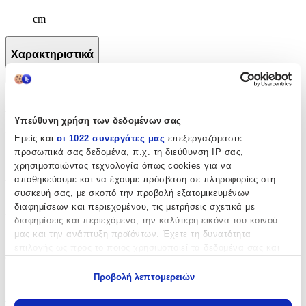
cm
Χαρακτηριστικά
+
Χαρακτηριστικά
Υπεύθυνη χρήση των δεδομένων σας
Κατασκευαστής
:
Εμείς και
οι 1022 συνεργάτες μας
επεξεργαζόμαστε
προσωπικά σας δεδομένα, π.χ. τη διεύθυνση IP σας,
BELMIL
χρησιμοποιώντας τεχνολογία όπως cookies για να
αποθηκεύουμε και να έχουμε πρόσβαση σε πληροφορίες στη
Βασικά Χαρακτηριστικά
συσκευή σας, με σκοπό την προβολή εξατομικευμένων
διαφημίσεων και περιεχομένου, τις μετρήσεις σχετικά με
Χρώμα
:
διαφημίσεις και περιεχόμενο, την καλύτερη εικόνα του κοινού
μας και την ανάπτυξη προϊόντων. Έχετε τη δυνατότητα
Γαλάζιο
επιλογής ως προς το ποιος χρησιμοποιεί τα δεδομένα σας και
Φύλο
:
για ποιους σκοπούς.
Προβολή λεπτομερειών
Αγόρι
Εάν μας επιτρέπετε, θα θέλαμε επίσης:
Τύπος
:
Να συλλέξουμε πληροφορίες σχετικά με τη γεωγραφική