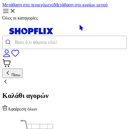
Μετάβαση στο περιεχόμενο
Μετάβαση στο κυρίως μενού
Όλες οι κατηγορίες
Πίσω
Καλάθι αγορών
Αφαίρεση όλων