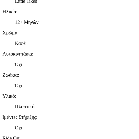
Little Tikes
Ηλικία
:
12+ Μηνών
Χρώμα
:
Καφέ
Αυτοκινητάκια
:
Όχι
Ζωάκια
:
Όχι
Υλικό
:
Πλαστικό
Ιμάντες Στήριξης
:
Όχι
Ride On
: