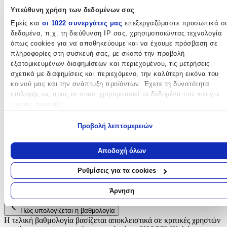
Υπεύθυνη χρήση των δεδομένων σας
Ζωάκια
:
Εμείς και
οι 1022 συνεργάτες μας
επεξεργαζόμαστε προσωπικά σ
Όχι
δεδομένα, π.χ. τη διεύθυνση IP σας, χρησιμοποιώντας τεχνολογία
όπως cookies για να αποθηκεύουμε και να έχουμε πρόσβαση σε
Υλικό
:
πληροφορίες στη συσκευή σας, με σκοπό την προβολή
εξατομικευμένων διαφημίσεων και περιεχομένου, τις μετρήσεις
Πλαστικό
σχετικά με διαφημίσεις και περιεχόμενο, την καλύτερη εικόνα του
Ιμάντες Στήριξης
:
κοινού μας και την ανάπτυξη προϊόντων. Έχετε τη δυνατότητα
επιλογής ως προς το ποιος χρησιμοποιεί τα δεδομένα σας και για
Όχι
ποιους σκοπούς.
Ride On
:
Εάν μας επιτρέπετε, θα θέλαμε επίσης:
Προβολή λεπτομερειών
Όχι
Να συλλέξουμε πληροφορίες σχετικά με τη γεωγραφική σας
τοποθεσία, οι οποίες μπορεί να είναι ακριβείς σε απόσταση
Αποδοχή όλων
Αξιολογήσεις
μερικών μέτρων
Να αναγνωρίσουμε τη συσκευή σας σαρώνοντας ενεργά για
Ρυθμίσεις για τα cookies
Προς το παρόν δεν υπάρχουν άλλες αξιολογήσεις. Όταν
συγκεκριμένα χαρακτηριστικά (δακτυλικό αποτύπωμα)
προστεθούν, θα εμφανιστούν εδώ.
Μάθετε περισσότερα σχετικά με τον τρόπο επεξεργασίας των
Άρνηση
προσωπικών σας δεδομένων και καθορίστε τις προτιμήσεις σας στη
ενότητα “Λεπτομέρειες”
. Μπορείτε να αλλάξετε ή να ανακαλέσετ
Πώς υπολογίζεται η βαθμολογία
τη συγκατάθεσή σας ανά πάσα στιγμή από τη Δήλωση Cookies.
Η τελική βαθμολογία βασίζεται αποκλειστικά σε κριτικές χρηστών