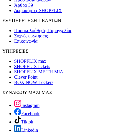
Άρθρο 39
Δωροκάρτες SHOPFLIX
ΕΞΥΠΗΡΕΤΗΣΗ ΠΕΛΑΤΩΝ
Παρακολούθηση Παραγγελίας
Συχνές ερωτήσεις
Επικοινωνία
ΥΠΗΡΕΣΙΕΣ
SHOPFLIX max
SHOPFLIX tickets
SHOPFLIX ΜΕ ΤΗ ΜΙΑ
Clever Point
BOX NOW Lockers
ΣΥΝΔΕΣΟΥ ΜΑΖΙ ΜΑΣ
Instagram
Facebook
Tiktok
Linkedin