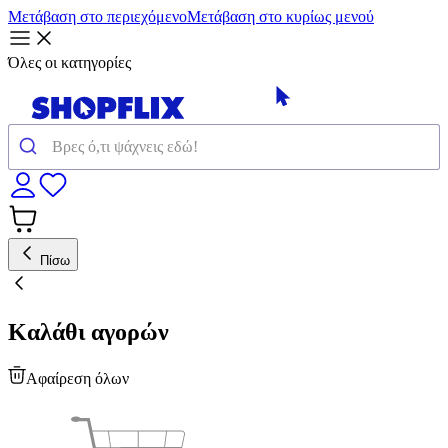
Μετάβαση στο περιεχόμενο
Μετάβαση στο κυρίως μενού
Όλες οι κατηγορίες
Πίσω
Καλάθι αγορών
Αφαίρεση όλων