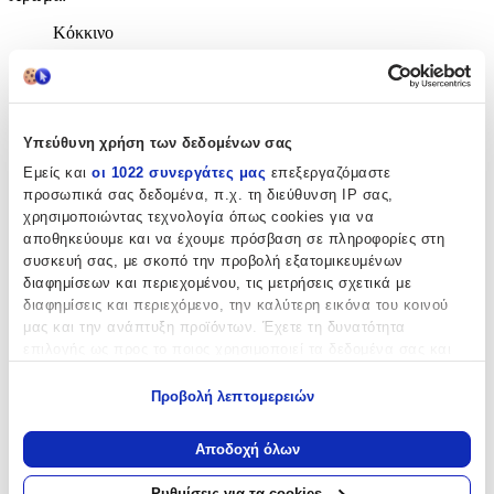
Κόκκινο
Αξιολογήσεις
Προς το παρόν δεν υπάρχουν άλλες αξιολογήσεις. Όταν
Υπεύθυνη χρήση των δεδομένων σας
προστεθούν, θα εμφανιστούν εδώ.
Εμείς και
οι 1022 συνεργάτες μας
επεξεργαζόμαστε
προσωπικά σας δεδομένα, π.χ. τη διεύθυνση IP σας,
Πώς υπολογίζεται η βαθμολογία
χρησιμοποιώντας τεχνολογία όπως cookies για να
Η τελική βαθμολογία βασίζεται αποκλειστικά σε κριτικές χρηστών
αποθηκεύουμε και να έχουμε πρόσβαση σε πληροφορίες στη
που έχουν πραγματοποιήσει αγορά μέσω SHOPFLIX ή έχουν
επιβεβαιώσει την αγορά τους.
συσκευή σας, με σκοπό την προβολή εξατομικευμένων
διαφημίσεων και περιεχομένου, τις μετρήσεις σχετικά με
Γράψου στο Νewsletter μας για νέα & προσφορές!
διαφημίσεις και περιεχόμενο, την καλύτερη εικόνα του κοινού
μας και την ανάπτυξη προϊόντων. Έχετε τη δυνατότητα
επιλογής ως προς το ποιος χρησιμοποιεί τα δεδομένα σας και
Εγγραφή
για ποιους σκοπούς.
Πατώντας «Εγγραφή» αποδέχεσαι τους
όρους χρήσης
Προβολή λεπτομερειών
Εάν μας επιτρέπετε, θα θέλαμε επίσης:
ΕΤΑΙΡΕΙΑ
Να συλλέξουμε πληροφορίες σχετικά με τη γεωγραφική
Αποδοχή όλων
σας τοποθεσία, οι οποίες μπορεί να είναι ακριβείς σε
απόσταση μερικών μέτρων
Ρυθμίσεις για τα cookies