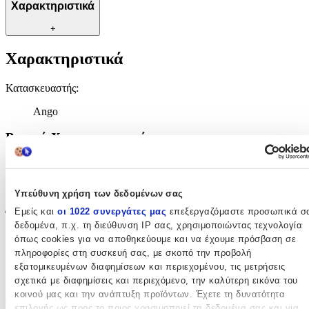
Χαρακτηριστικά
+
Χαρακτηριστικά
Κατασκευαστής
:
Ango
Βασικά Χαρακτηριστικά
Σχέδιο
:
Ζωάκια
Υπεύθυνη χρήση των δεδομένων σας
Εμείς και
οι 1022 συνεργάτες μας
επεξεργαζόμαστε προσωπικά σ
Έξτρα Χαρακτηριστικά
δεδομένα, π.χ. τη διεύθυνση IP σας, χρησιμοποιώντας τεχνολογία
όπως cookies για να αποθηκεύουμε και να έχουμε πρόσβαση σε
3D
:
πληροφορίες στη συσκευή σας, με σκοπό την προβολή
Ναι
εξατομικευμένων διαφημίσεων και περιεχομένου, τις μετρήσεις
σχετικά με διαφημίσεις και περιεχόμενο, την καλύτερη εικόνα του
Αξιολογήσεις
κοινού μας και την ανάπτυξη προϊόντων. Έχετε τη δυνατότητα
επιλογής ως προς το ποιος χρησιμοποιεί τα δεδομένα σας και για