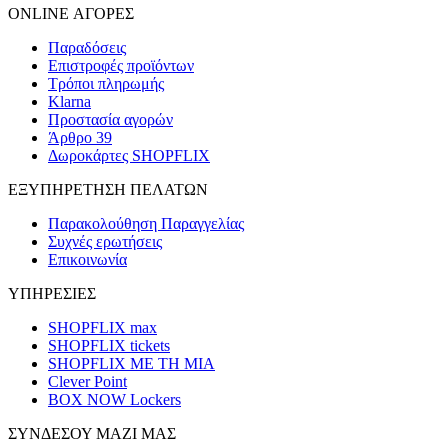
ONLINE ΑΓΟΡΕΣ
Παραδόσεις
Επιστροφές προϊόντων
Τρόποι πληρωμής
Klarna
Προστασία αγορών
Άρθρο 39
Δωροκάρτες SHOPFLIX
ΕΞΥΠΗΡΕΤΗΣΗ ΠΕΛΑΤΩΝ
Παρακολούθηση Παραγγελίας
Συχνές ερωτήσεις
Επικοινωνία
ΥΠΗΡΕΣΙΕΣ
SHOPFLIX max
SHOPFLIX tickets
SHOPFLIX ΜΕ ΤΗ ΜΙΑ
Clever Point
BOX NOW Lockers
ΣΥΝΔΕΣΟΥ ΜΑΖΙ ΜΑΣ