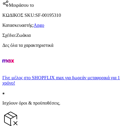
Μοιράσου το
ΚΩΔΙΚΟΣ SKU
:
SF-00195310
Κατασκευαστής
:
Ango
Σχέδιο
:
Ζωάκια
Δες όλα τα χαρακτηριστικά
Γίνε μέλος στο SHOPFLIX max για δωρεάν μεταφορικά για 1
χρόνο!
Ισχύουν όροι & προϋποθέσεις.