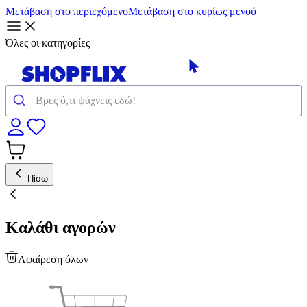
Μετάβαση στο περιεχόμενο
Μετάβαση στο κυρίως μενού
Όλες οι κατηγορίες
Πίσω
Καλάθι αγορών
Αφαίρεση όλων