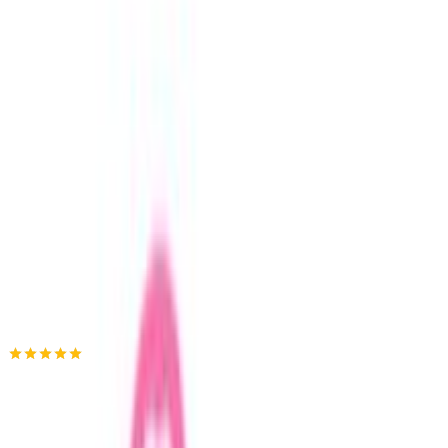
Αγορά από
newmom
4.89
(
146
)
Δες άλλο
1
κατάστημα
Αγαπημένα
Σύγκρινέ το
Μοιράσου το
Καταστήματα
newmom
4.89
(
146
)
Άμεσα διαθέσιμο