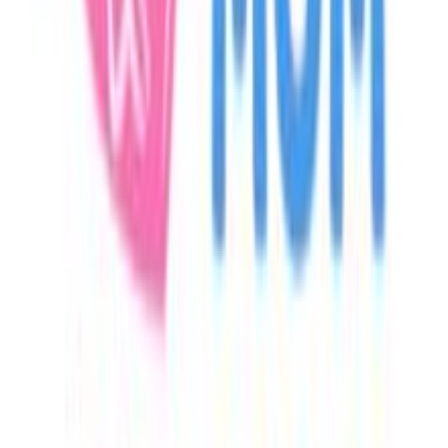
Όχι
Χαρακτηριστικά
+
Χαρακτηριστικά
Κατασκευαστής
:
Ango
Βασικά Χαρακτηριστικά
Σχέδιο
:
Μονόκεροι
Έξτρα Χαρακτηριστικά
3D
: