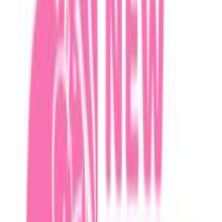
ημερομηνία παράδοσης
Πίσω
€
21
00
Προσθήκη στο καλάθι
Περιγραφή
Καλωσορίστε τα παιδιά σας σε ένα δωμάτιο με χρώματα και
σχέδια κατάλληλα για την ηλικία του. Πείτε μια ιστορία μέσα από
τις διακοσμήσεις των τοίχων σας, τις πόρτες και τα έπιπλα σε
ελάχιστο χρόνο αποτελεσματικά και οικονομικά, προσθέτοντας ένα
διασκεδαστικό χαρακτήρα σε κάθε παιδικό δωμάτιο.
Τοποθετούνται εύκολα δίδοντας μια προσωπική πινελιά στο
δωμάτιο του παιδιού σας. Τα Colourful Unicorns διακοσμητικά