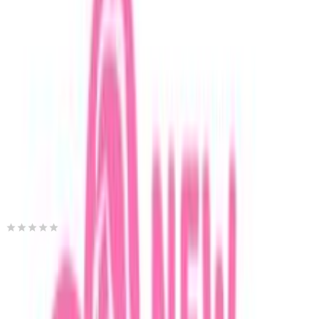
Βάλε τον ΤΚ σου για να μάθεις εκτιμώμενο κόστος και
ημερομηνία παράδοσης
Πίσω
€
18
00
Προσθήκη στο καλάθι
Babuu Home & Living
0.00
(
0
)
Παράδοση 4-9 ημέρες
Βάλε τον ΤΚ σου για να μάθεις εκτιμώμενο κόστος και