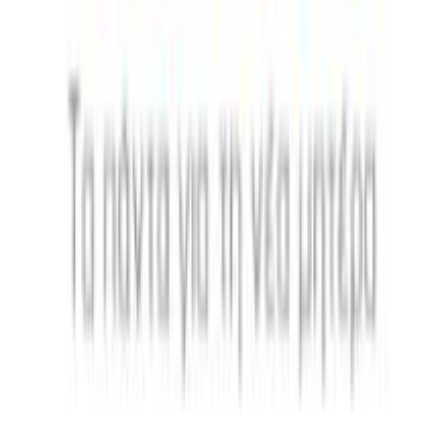
Όχι
Αξιολογήσεις
Προς το παρόν δεν υπάρχουν άλλες αξιολογήσεις. Όταν
προστεθούν, θα εμφανιστούν εδώ.
Πώς υπολογίζεται η βαθμολογία
Η τελική βαθμολογία βασίζεται αποκλειστικά σε κριτικές χρηστών
που έχουν πραγματοποιήσει αγορά μέσω SHOPFLIX ή έχουν
επιβεβαιώσει την αγορά τους.
Γράψου στο Νewsletter μας για νέα & προσφορές!
Εγγραφή
Πατώντας «Εγγραφή» αποδέχεσαι τους
όρους χρήσης
ΕΤΑΙΡΕΙΑ