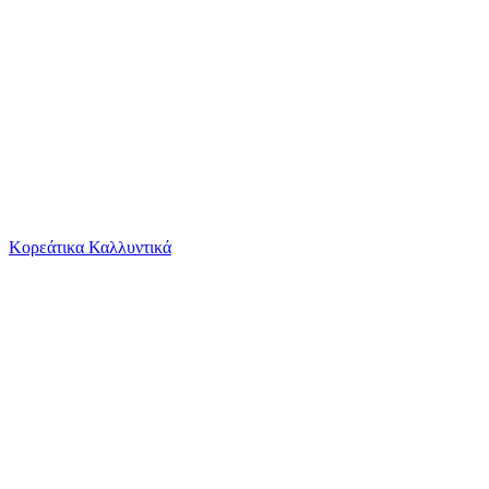
Το καλάθι είναι άδειο
Όλες οι κατηγορίες
Κορεάτικα Καλλυντικά
Ψάχνεις για δροσιά;
Παιδικά Αυτοκόλλητα Τοίχου Ango Colourful Uni...