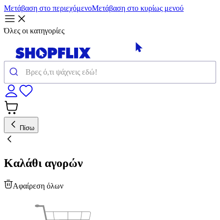
Μετάβαση στο περιεχόμενο
Μετάβαση στο κυρίως μενού
Όλες οι κατηγορίες
Πίσω
Καλάθι αγορών
Αφαίρεση όλων