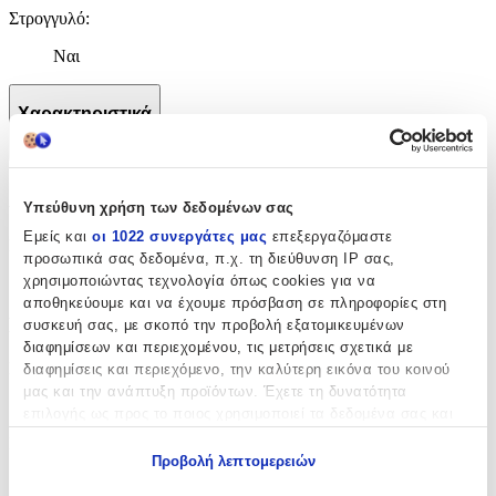
Στρογγυλό
:
Ναι
Χαρακτηριστικά
+
Χαρακτηριστικά
Υπεύθυνη χρήση των δεδομένων σας
Εμείς και
οι 1022 συνεργάτες μας
επεξεργαζόμαστε
Κατασκευαστής
:
προσωπικά σας δεδομένα, π.χ. τη διεύθυνση IP σας,
χρησιμοποιώντας τεχνολογία όπως cookies για να
Manon Des Pres
αποθηκεύουμε και να έχουμε πρόσβαση σε πληροφορίες στη
Βασικά Χαρακτηριστικά
συσκευή σας, με σκοπό την προβολή εξατομικευμένων
διαφημίσεων και περιεχομένου, τις μετρήσεις σχετικά με
Ποιότητα
:
διαφημίσεις και περιεχόμενο, την καλύτερη εικόνα του κοινού
μας και την ανάπτυξη προϊόντων. Έχετε τη δυνατότητα
Μάλλινο
επιλογής ως προς το ποιος χρησιμοποιεί τα δεδομένα σας και
για ποιους σκοπούς.
Κατασκευή
:
Προβολή λεπτομερειών
Εάν μας επιτρέπετε, θα θέλαμε επίσης:
Μηχανής