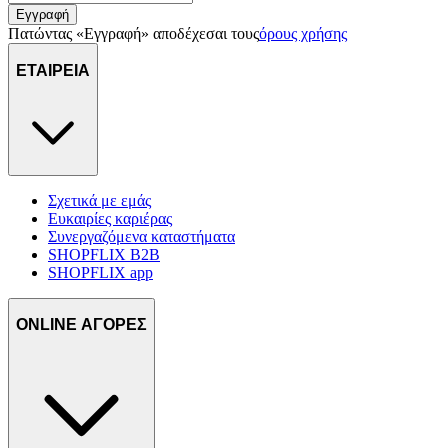
πληροφορίες σχετικά με την από μέρους σας χρήση της
Εγγραφή
τοποθεσίας μας στους συνεργάτες μέσων κοινωνικής
Πατώντας «Εγγραφή» αποδέχεσαι τους
όρους χρήσης
δικτύωσης, διαφημίσεων και ανάλυσης.
ΕΤΑΙΡΕΙΑ
Σχετικά με εμάς
Ευκαιρίες καριέρας
Συνεργαζόμενα καταστήματα
SHOPFLIX B2B
SHOPFLIX app
ONLINE ΑΓΟΡΕΣ