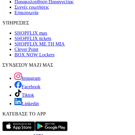
Παρακολούθηση Παραγγελίας
Συχνές ερωτήσεις
Επικοινωνία
ΥΠΗΡΕΣΙΕΣ
SHOPFLIX max
SHOPFLIX tickets
SHOPFLIX ΜΕ ΤΗ ΜΙΑ
Clever Point
BOX NOW Lockers
ΣΥΝΔΕΣΟΥ ΜΑΖΙ ΜΑΣ
Instagram
Facebook
Tiktok
Linkedin
ΚΑΤΕΒΑΣΕ ΤΟ APP