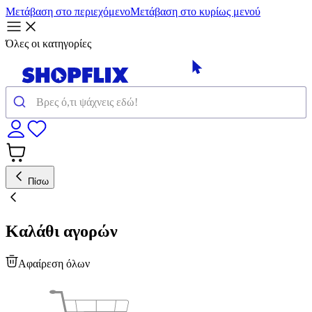
Μετάβαση στο περιεχόμενο
Μετάβαση στο κυρίως μενού
Όλες οι κατηγορίες
Πίσω
Καλάθι αγορών
Αφαίρεση όλων