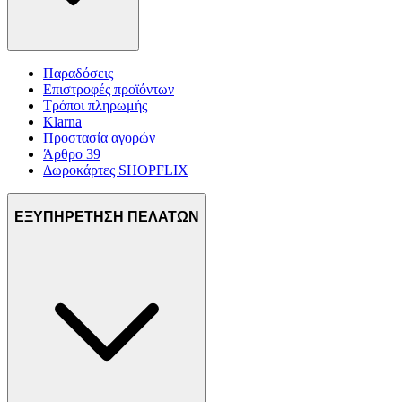
Παραδόσεις
Επιστροφές προϊόντων
Τρόποι πληρωμής
Klarna
Προστασία αγορών
Άρθρο 39
Δωροκάρτες SHOPFLIX
ΕΞΥΠΗΡΕΤΗΣΗ ΠΕΛΑΤΩΝ