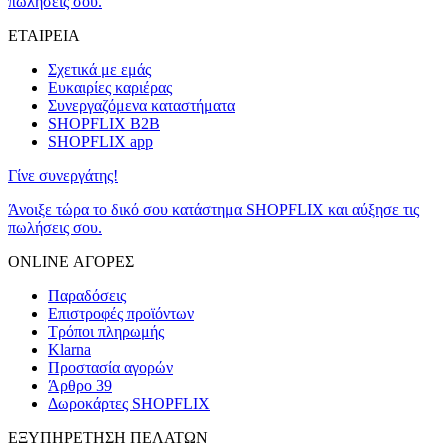
πωλήσεις σου.
ΕΤΑΙΡΕΙΑ
Σχετικά με εμάς
Ευκαιρίες καριέρας
Συνεργαζόμενα καταστήματα
SHOPFLIX B2B
SHOPFLIX app
Γίνε συνεργάτης!
Άνοιξε τώρα το δικό σου κατάστημα SHOPFLIX και αύξησε τις
πωλήσεις σου.
ONLINE ΑΓΟΡΕΣ
Παραδόσεις
Επιστροφές προϊόντων
Τρόποι πληρωμής
Klarna
Προστασία αγορών
Άρθρο 39
Δωροκάρτες SHOPFLIX
ΕΞΥΠΗΡΕΤΗΣΗ ΠΕΛΑΤΩΝ