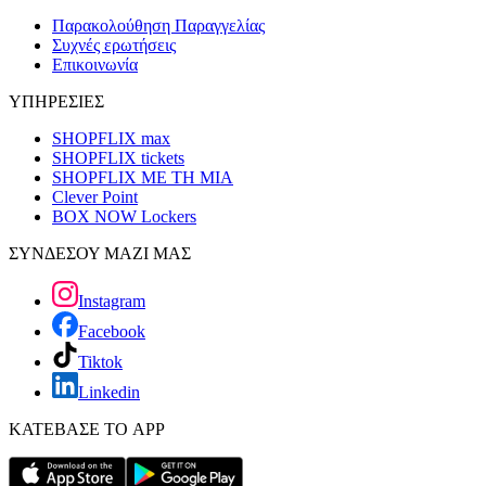
Παρακολούθηση Παραγγελίας
Συχνές ερωτήσεις
Επικοινωνία
ΥΠΗΡΕΣΙΕΣ
SHOPFLIX max
SHOPFLIX tickets
SHOPFLIX ΜΕ ΤΗ ΜΙΑ
Clever Point
BOX NOW Lockers
ΣΥΝΔΕΣΟΥ ΜΑΖΙ ΜΑΣ
Instagram
Facebook
Tiktok
Linkedin
ΚΑΤΕΒΑΣΕ ΤΟ APP