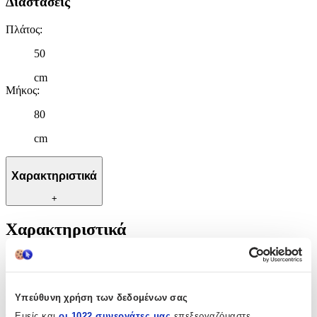
Διαστάσεις
Πλάτος
:
50
cm
Μήκος
:
80
cm
Χαρακτηριστικά
+
Χαρακτηριστικά
Κατασκευαστής
:
Palamaiki
Υπεύθυνη χρήση των δεδομένων σας
Διαστάσεις
Εμείς και
οι 1022 συνεργάτες μας
επεξεργαζόμαστε