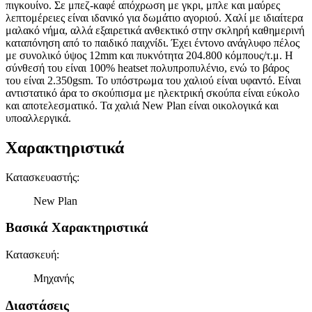
πιγκουίνο. Σε μπεζ-καφέ απόχρωση με γκρι, μπλε και μαύρες
λεπτομέρειες είναι ιδανικό για δωμάτιο αγοριού. Χαλί με ιδιαίτερα
μαλακό νήμα, αλλά εξαιρετικά ανθεκτικό στην σκληρή καθημερινή
καταπόνηση από το παιδικό παιχνίδι. Έχει έντονο ανάγλυφο πέλος
με συνολικό ύψος 12mm και πυκνότητα 204.800 κόμπους/τ.μ. Η
σύνθεσή του είναι 100% heatset πολυπροπυλένιο, ενώ το βάρος
του είναι 2.350gsm. Το υπόστρωμα του χαλιού είναι υφαντό. Είναι
αντιστατικό άρα το σκούπισμα με ηλεκτρική σκούπα είναι εύκολο
και αποτελεσματικό. Τα χαλιά New Plan είναι οικολογικά και
υποαλλεργικά.
Χαρακτηριστικά
Κατασκευαστής
:
New Plan
Βασικά Χαρακτηριστικά
Κατασκευή
:
Μηχανής
Διαστάσεις