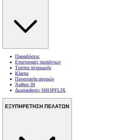
Παραδόσεις
Επιστροφές προϊόντων
Τρόποι πληρωμής
Klarna
Προστασία αγορών
Άρθρο 39
Δωροκάρτες SHOPFLIX
ΕΞΥΠΗΡΕΤΗΣΗ ΠΕΛΑΤΩΝ