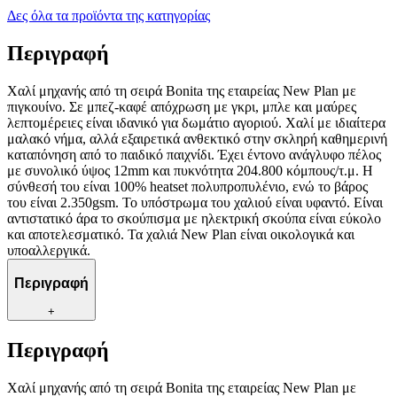
Δες όλα τα προϊόντα της κατηγορίας
Περιγραφή
Χαλί μηχανής από τη σειρά Bonita της εταιρείας New Plan με
πιγκουίνο. Σε μπεζ-καφέ απόχρωση με γκρι, μπλε και μαύρες
λεπτομέρειες είναι ιδανικό για δωμάτιο αγοριού. Χαλί με ιδιαίτερα
μαλακό νήμα, αλλά εξαιρετικά ανθεκτικό στην σκληρή καθημερινή
καταπόνηση από το παιδικό παιχνίδι. Έχει έντονο ανάγλυφο πέλος
με συνολικό ύψος 12mm και πυκνότητα 204.800 κόμπους/τ.μ. Η
σύνθεσή του είναι 100% heatset πολυπροπυλένιο, ενώ το βάρος
του είναι 2.350gsm. Το υπόστρωμα του χαλιού είναι υφαντό. Είναι
αντιστατικό άρα το σκούπισμα με ηλεκτρική σκούπα είναι εύκολο
και αποτελεσματικό. Τα χαλιά New Plan είναι οικολογικά και
υποαλλεργικά.
Περιγραφή
+
Περιγραφή
Χαλί μηχανής από τη σειρά Bonita της εταιρείας New Plan με