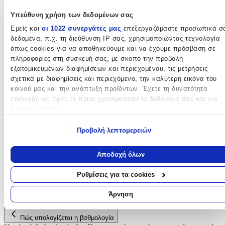
Κατασκευή
:
Υπεύθυνη χρήση των δεδομένων σας
Μηχανής
Εμείς και
οι 1022 συνεργάτες μας
επεξεργαζόμαστε προσωπικά σ
δεδομένα, π.χ. τη διεύθυνση IP σας, χρησιμοποιώντας τεχνολογία
Διαστάσεις
όπως cookies για να αποθηκεύουμε και να έχουμε πρόσβαση σε
πληροφορίες στη συσκευή σας, με σκοπό την προβολή
Πλάτος
:
εξατομικευμένων διαφημίσεων και περιεχομένου, τις μετρήσεις
σχετικά με διαφημίσεις και περιεχόμενο, την καλύτερη εικόνα του
160
κοινού μας και την ανάπτυξη προϊόντων. Έχετε τη δυνατότητα
cm
επιλογής ως προς το ποιος χρησιμοποιεί τα δεδομένα σας και για
Μήκος
:
ποιους σκοπούς.
230
Εάν μας επιτρέπετε, θα θέλαμε επίσης:
Προβολή λεπτομερειών
Να συλλέξουμε πληροφορίες σχετικά με τη γεωγραφική σας
cm
τοποθεσία, οι οποίες μπορεί να είναι ακριβείς σε απόσταση
Αποδοχή όλων
μερικών μέτρων
Αξιολογήσεις
Να αναγνωρίσουμε τη συσκευή σας σαρώνοντας ενεργά για
Ρυθμίσεις για τα cookies
συγκεκριμένα χαρακτηριστικά (δακτυλικό αποτύπωμα)
Προς το παρόν δεν υπάρχουν άλλες αξιολογήσεις. Όταν
Μάθετε περισσότερα σχετικά με τον τρόπο επεξεργασίας των
προστεθούν, θα εμφανιστούν εδώ.
Άρνηση
προσωπικών σας δεδομένων και καθορίστε τις προτιμήσεις σας στη
ενότητα “Λεπτομέρειες”
. Μπορείτε να αλλάξετε ή να ανακαλέσετ
Πώς υπολογίζεται η βαθμολογία
τη συγκατάθεσή σας ανά πάσα στιγμή από τη Δήλωση Cookies.