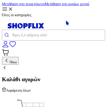
Μετάβαση στο περιεχόμενο
Μετάβαση στο κυρίως μενού
Όλες οι κατηγορίες
Πίσω
Καλάθι αγορών
Αφαίρεση όλων