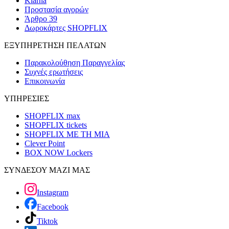
Klarna
Προστασία αγορών
Άρθρο 39
Δωροκάρτες SHOPFLIX
ΕΞΥΠΗΡΕΤΗΣΗ ΠΕΛΑΤΩΝ
Παρακολούθηση Παραγγελίας
Συχνές ερωτήσεις
Επικοινωνία
ΥΠΗΡΕΣΙΕΣ
SHOPFLIX max
SHOPFLIX tickets
SHOPFLIX ΜΕ ΤΗ ΜΙΑ
Clever Point
BOX NOW Lockers
ΣΥΝΔΕΣΟΥ ΜΑΖΙ ΜΑΣ
Instagram
Facebook
Tiktok