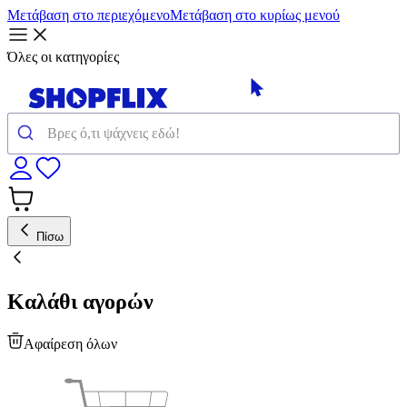
Μετάβαση στο περιεχόμενο
Μετάβαση στο κυρίως μενού
Όλες οι κατηγορίες
Πίσω
Καλάθι αγορών
Αφαίρεση όλων