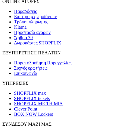
ONLINE ΑΓΟΡΕΣ
Παραδόσεις
Επιστροφές προϊόντων
Τρόποι πληρωμής
Klarna
Προστασία αγορών
Άρθρο 39
Δωροκάρτες SHOPFLIX
ΕΞΥΠΗΡΕΤΗΣΗ ΠΕΛΑΤΩΝ
Παρακολούθηση Παραγγελίας
Συχνές ερωτήσεις
Επικοινωνία
ΥΠΗΡΕΣΙΕΣ
SHOPFLIX max
SHOPFLIX tickets
SHOPFLIX ΜΕ ΤΗ ΜΙΑ
Clever Point
BOX NOW Lockers
ΣΥΝΔΕΣΟΥ ΜΑΖΙ ΜΑΣ