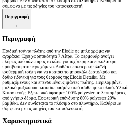
βαμβάκι. Δεν συνίσταται το πλύσιμο στο πλυντήριο. Καθάρισμα
σύμφωνα με τις οδηγίες του κατασκευαστή.
Περιγραφή
+
Περιγραφή
Παιδική τσάντα πλάτης από την Elodie σε μπλε χρώμα για
αγοράκια. Έχει χωρητικότητα 7 Λίτρα. Το φερμουάρ ανοίγει
πλήρως από πάνω προς τα κάτω για ταχύτερη και ευκολότερη
πρόσβαση στο περιεχόμενο. Διαθέτει εσωτερική πλαϊνή
ισοθερμική τσέπη για να κρατάει το μπουκάλι ζεστό/κρύο και
όρθιο (ιδανική για τους θερμούς της Elodie Details). Με
ρυθμιζόμενους και επενδυμένους ιμάντες πλάτης. Περιλαμβάνει
μαλακό μαξιλαράκι κατασκευασμένο από ισοθερμικό υλικό. Υλικά
Κατασκευής: Εξωτερικό ύφασμα: 100% polyester με λεπτομέρειες
από γνήσιο δέρμα, Εσωτερική επένδυση: 80% polyester 20%
βαμβάκι. Δεν συνίσταται το πλύσιμο στο πλυντήριο. Καθάρισμα
σύμφωνα με τις οδηγίες του κατασκευαστή.
Χαρακτηριστικά