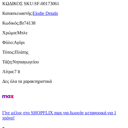
ΚΩΔΙΚΟΣ SKU
:
SF-00173061
Κατασκευαστής
:
Elodie Details
Κωδικός
:
Br74138
Χρώμα
:
Μπλε
Φύλο
:
Αγόρι
Τύπος
:
Πλάτης
Τάξη
:
Νηπιαγωγείου
Λίτρα
:
7 lt
Δες όλα τα χαρακτηριστικά
Γίνε μέλος στο SHOPFLIX max για δωρεάν μεταφορικά για 1
χρόνο!