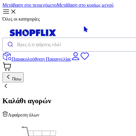
Μετάβαση στο περιεχόμενο
Μετάβαση στο κυρίως μενού
Όλες οι κατηγορίες
Παρακολούθηση Παραγγελίας
Πίσω
Καλάθι αγορών
Αφαίρεση όλων