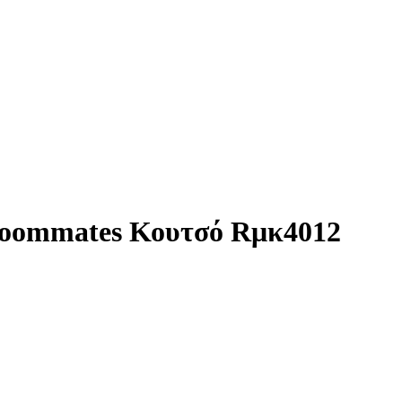
Roommates Κουτσό Rμκ4012