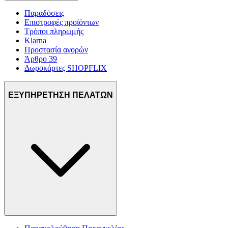
Παραδόσεις
Επιστροφές προϊόντων
Τρόποι πληρωμής
Klarna
Προστασία αγορών
Άρθρο 39
Δωροκάρτες SHOPFLIX
ΕΞΥΠΗΡΕΤΗΣΗ ΠΕΛΑΤΩΝ