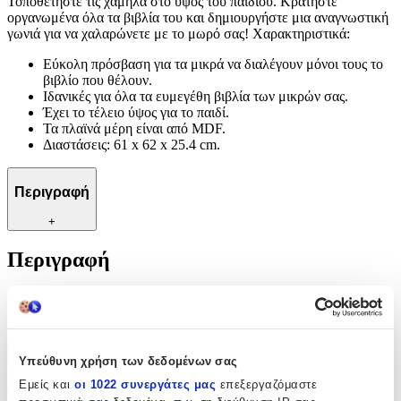
Τοποθετήστε τις χαμηλά στο ύψος του παιδιού. Κρατήστε
οργανωμένα όλα τα βιβλία του και δημιουργήστε μια αναγνωστική
γωνιά για να χαλαρώνετε με το μωρό σας! Χαρακτηριστικά:
Εύκολη πρόσβαση για τα μικρά να διαλέγουν μόνοι τους το
βιβλίο που θέλουν.
Ιδανικές για όλα τα ευμεγέθη βιβλία των μικρών σας.
Έχει το τέλειο ύψος για το παιδί.
Τα πλαϊνά μέρη είναι από MDF.
Διαστάσεις: 61 x 62 x 25.4 cm.
Περιγραφή
+
Περιγραφή
Οι ειδικοί συμφωνούν ότι διαβάζοντας στο μωρό σας από τη πρώτη
μέρα κιόλας είναι ο ιδανικός τρόπος για να χτίσεις τις γλωσσικές
του δεξιότητες και την συναισθηματική του ανάπτυξη. Οι θήκες για
τα βιβλία της 3 sprouts είναι η τέλεια βιβλιοθήκη για το μικρό σας.
Υπεύθυνη χρήση των δεδομένων σας
Τοποθετήστε τις χαμηλά στο ύψος του παιδιού. Κρατήστε
οργανωμένα όλα τα βιβλία του και δημιουργήστε μια αναγνωστική
Εμείς και
οι 1022 συνεργάτες μας
επεξεργαζόμαστε
γωνιά για να χαλαρώνετε με το μωρό σας! Χαρακτηριστικά: