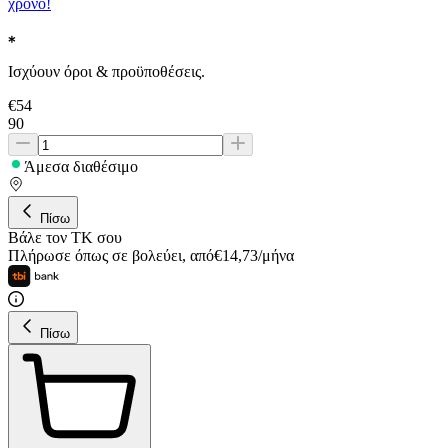
χρόνο!
Ισχύουν όροι & προϋποθέσεις.
€
54
90
Άμεσα διαθέσιμο
Πίσω
Βάλε τον ΤΚ σου
Πλήρωσε όπως σε βολεύει
,
από
€
14,73
/
μήνα
Πίσω