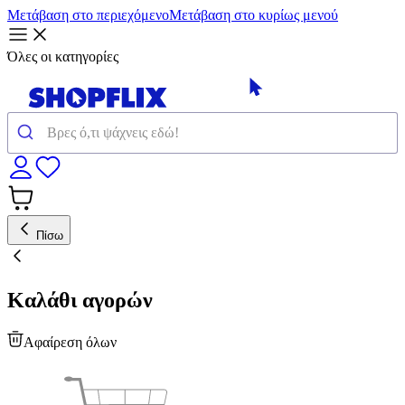
Μετάβαση στο περιεχόμενο
Μετάβαση στο κυρίως μενού
Όλες οι κατηγορίες
Πίσω
Καλάθι αγορών
Αφαίρεση όλων