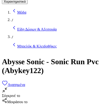
Χαρακτηριστικά
Μόδα
/
Είδη Δώρων & Αξεσουάρ
/
Μπρελόκ & Κλειδοθήκες
Abysse Sonic - Sonic Run Pvc
(Abykey122)
Αγαπημένα
Σύγκρινέ το
Μοιράσου το