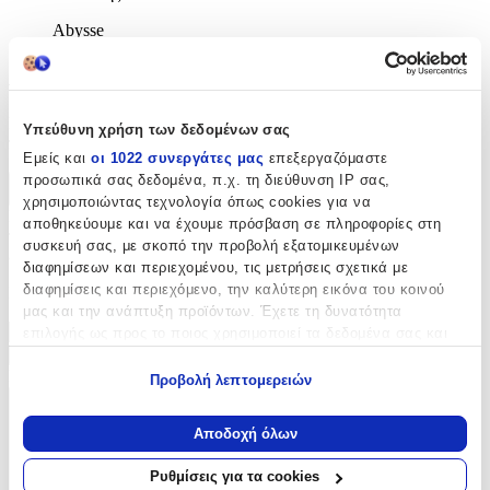
Abysse
Αξιολογήσεις
Προς το παρόν δεν υπάρχουν άλλες αξιολογήσεις. Όταν
Υπεύθυνη χρήση των δεδομένων σας
προστεθούν, θα εμφανιστούν εδώ.
Εμείς και
οι 1022 συνεργάτες μας
επεξεργαζόμαστε
προσωπικά σας δεδομένα, π.χ. τη διεύθυνση IP σας,
Πώς υπολογίζεται η βαθμολογία
χρησιμοποιώντας τεχνολογία όπως cookies για να
Η τελική βαθμολογία βασίζεται αποκλειστικά σε κριτικές χρηστών
αποθηκεύουμε και να έχουμε πρόσβαση σε πληροφορίες στη
που έχουν πραγματοποιήσει αγορά μέσω SHOPFLIX ή έχουν
συσκευή σας, με σκοπό την προβολή εξατομικευμένων
επιβεβαιώσει την αγορά τους.
διαφημίσεων και περιεχομένου, τις μετρήσεις σχετικά με
διαφημίσεις και περιεχόμενο, την καλύτερη εικόνα του κοινού
Γράψου στο Νewsletter μας για νέα & προσφορές!
μας και την ανάπτυξη προϊόντων. Έχετε τη δυνατότητα
επιλογής ως προς το ποιος χρησιμοποιεί τα δεδομένα σας και
Εγγραφή
για ποιους σκοπούς.
Πατώντας «Εγγραφή» αποδέχεσαι τους
όρους χρήσης
Προβολή λεπτομερειών
Εάν μας επιτρέπετε, θα θέλαμε επίσης:
ΕΤΑΙΡΕΙΑ
Να συλλέξουμε πληροφορίες σχετικά με τη γεωγραφική
Αποδοχή όλων
σας τοποθεσία, οι οποίες μπορεί να είναι ακριβείς σε
απόσταση μερικών μέτρων
Ρυθμίσεις για τα cookies
Να αναγνωρίσουμε τη συσκευή σας σαρώνοντας ενεργά