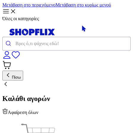
Μετάβαση στο περιεχόμενο
Μετάβαση στο κυρίως μενού
Όλες οι κατηγορίες
Πίσω
Καλάθι αγορών
Αφαίρεση όλων