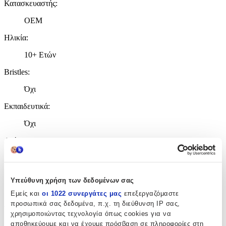
Κατασκευαστής
:
OEM
Ηλικία
:
10+ Ετών
Bristles
:
Όχι
Εκπαιδευτικά
:
Όχι
Αρίθμησης
:
Όχι
Κύβοι
:
Υπεύθυνη χρήση των δεδομένων σας
Όχι
Εμείς και
οι 1022 συνεργάτες μας
επεξεργαζόμαστε
προσωπικά σας δεδομένα, π.χ. τη διεύθυνση IP σας,
Υλικό
:
χρησιμοποιώντας τεχνολογία όπως cookies για να
αποθηκεύουμε και να έχουμε πρόσβαση σε πληροφορίες στη