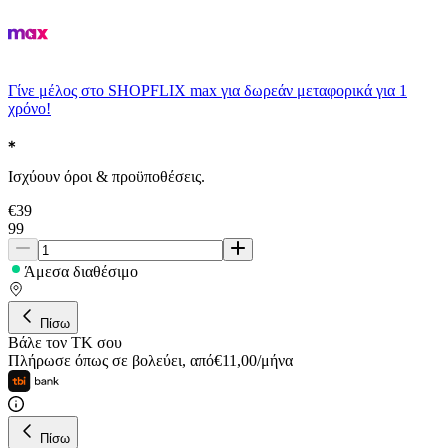
Γίνε μέλος στο SHOPFLIX max για δωρεάν μεταφορικά για 1
χρόνο!
Ισχύουν όροι & προϋποθέσεις.
€
39
99
Άμεσα διαθέσιμο
Πίσω
Βάλε τον ΤΚ σου
Πλήρωσε όπως σε βολεύει
,
από
€
11,00
/
μήνα
Πίσω