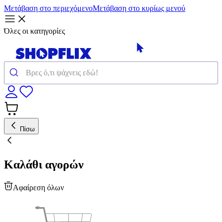
Μετάβαση στο περιεχόμενο
Μετάβαση στο κυρίως μενού
Όλες οι κατηγορίες
Πίσω
Καλάθι αγορών
Αφαίρεση όλων