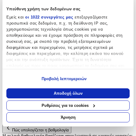
Υπεύθυνη χρήση των δεδομένων σας
Κατασκευαστής
:
Εμείς και
οι 1022 συνεργάτες μας
επεξεργαζόμαστε
Syndesmos
προσωπικά σας δεδομένα, π.χ. τη διεύθυνση IP σας,
χρησιμοποιώντας τεχνολογία όπως cookies για να
αποθηκεύουμε και να έχουμε πρόσβαση σε πληροφορίες στη
Χαρακτηριστικά
συσκευή σας, με σκοπό την προβολή εξατομικευμένων
διαφημίσεων και περιεχομένου, τις μετρήσεις σχετικά με
+
διαφημίσεις και περιεχόμενο, την καλύτερη εικόνα του κοινού
Χαρακτηριστικά
μας και την ανάπτυξη προϊόντων. Έχετε τη δυνατότητα
επιλογής ως προς το ποιος χρησιμοποιεί τα δεδομένα σας και
για ποιους σκοπούς.
Κατασκευαστής
:
Προβολή λεπτομερειών
Εάν μας επιτρέπετε, θα θέλαμε επίσης:
Syndesmos
Να συλλέξουμε πληροφορίες σχετικά με τη γεωγραφική
Αποδοχή όλων
Αξιολογήσεις
σας τοποθεσία, οι οποίες μπορεί να είναι ακριβείς σε
απόσταση μερικών μέτρων
Ρυθμίσεις για τα cookies
Να αναγνωρίσουμε τη συσκευή σας σαρώνοντας ενεργά
Προς το παρόν δεν υπάρχουν άλλες αξιολογήσεις. Όταν
για συγκεκριμένα χαρακτηριστικά (δακτυλικό αποτύπωμα)
προστεθούν, θα εμφανιστούν εδώ.
Άρνηση
Μάθετε περισσότερα σχετικά με τον τρόπο επεξεργασίας των
προσωπικών σας δεδομένων και καθορίστε τις προτιμήσεις σας
Πώς υπολογίζεται η βαθμολογία
στην
ενότητα “Λεπτομέρειες”
. Μπορείτε να αλλάξετε ή να
Η τελική βαθμολογία βασίζεται αποκλειστικά σε κριτικές χρηστών