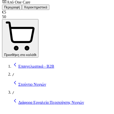
Από
One Care
Περιγραφή
Χαρακτηριστικά
€
5
50
Προσθήκη στο καλάθι
Επαγγελματικά - B2B
/
Στούντιο Νυχιών
/
Διάφορα Εργαλεία Περιποίησης Νυχιών