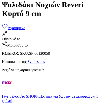
Ψαλιδάκι Νυχιών Reveri
Κυρτό 9 cm
Αγαπημένα
Σύγκρινέ το
Μοιράσου το
ΚΩΔΙΚΟΣ SKU
:
SF-00120058
Κατασκευαστής
:
Syndesmos
Δες όλα τα χαρακτηριστικά
Γίνε μέλος στο SHOPFLIX max για δωρεάν μεταφορικά για 1
χρόνο!