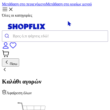
Μετάβαση στο περιεχόμενο
Μετάβαση στο κυρίως μενού
Όλες οι κατηγορίες
Πίσω
Καλάθι αγορών
Αφαίρεση όλων