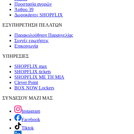
Προστασία αγορών
Άρθρο 39
Δωροκάρτες SHOPFLIX
ΕΞΥΠΗΡΕΤΗΣΗ ΠΕΛΑΤΩΝ
Παρακολούθηση Παραγγελίας
Συχνές ερωτήσεις
Επικοινωνία
ΥΠΗΡΕΣΙΕΣ
SHOPFLIX max
SHOPFLIX tickets
SHOPFLIX ΜΕ ΤΗ ΜΙΑ
Clever Point
BOX NOW Lockers
ΣΥΝΔΕΣΟΥ ΜΑΖΙ ΜΑΣ
Instagram
Facebook
Tiktok