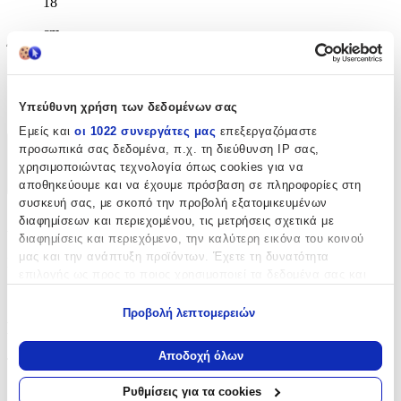
18
cm
Ύψος
:
30
Υπεύθυνη χρήση των δεδομένων σας
cm
Εμείς και
οι 1022 συνεργάτες μας
επεξεργαζόμαστε
προσωπικά σας δεδομένα, π.χ. τη διεύθυνση IP σας,
Χαρακτηριστικά
χρησιμοποιώντας τεχνολογία όπως cookies για να
αποθηκεύουμε και να έχουμε πρόσβαση σε πληροφορίες στη
+
συσκευή σας, με σκοπό την προβολή εξατομικευμένων
Χαρακτηριστικά
διαφημίσεων και περιεχομένου, τις μετρήσεις σχετικά με
διαφημίσεις και περιεχόμενο, την καλύτερη εικόνα του κοινού
μας και την ανάπτυξη προϊόντων. Έχετε τη δυνατότητα
Κατασκευαστής
:
επιλογής ως προς το ποιος χρησιμοποιεί τα δεδομένα σας και
για ποιους σκοπούς.
Bagtrotter
Προβολή λεπτομερειών
Βασικά Χαρακτηριστικά
Εάν μας επιτρέπετε, θα θέλαμε επίσης:
Να συλλέξουμε πληροφορίες σχετικά με τη γεωγραφική
Αποδοχή όλων
Τύπος
:
σας τοποθεσία, οι οποίες μπορεί να είναι ακριβείς σε
απόσταση μερικών μέτρων
Ρυθμίσεις για τα cookies
Πλάτης