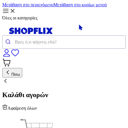
Μετάβαση στο περιεχόμενο
Μετάβαση στο κυρίως μενού
Όλες οι κατηγορίες
Πίσω
Καλάθι αγορών
Αφαίρεση όλων