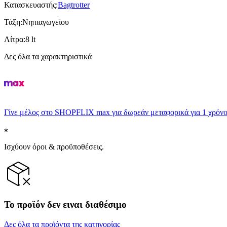
Κατασκευαστής
:
Bagtrotter
Τάξη
:
Νηπιαγωγείου
Λίτρα
:
8 lt
Δες όλα τα χαρακτηριστικά
Γίνε μέλος στο SHOPFLIX max για δωρεάν μεταφορικά για 1 χρόνο
Ισχύουν όροι & προϋποθέσεις.
Το προϊόν δεν ειναι διαθέσιμο
Δες όλα τα προϊόντα της κατηγορίας