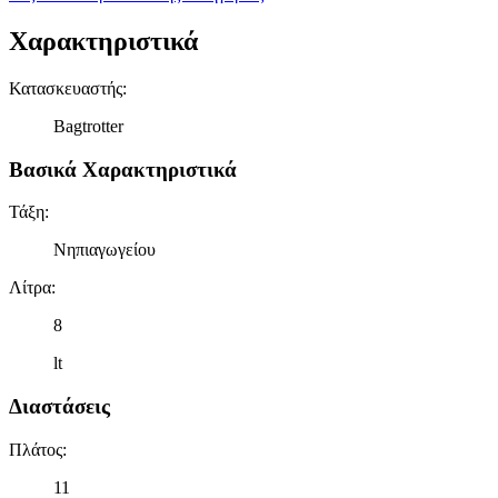
Χαρακτηριστικά
Κατασκευαστής
:
Bagtrotter
Βασικά Χαρακτηριστικά
Τάξη
:
Νηπιαγωγείου
Λίτρα
:
8
lt
Διαστάσεις
Πλάτος
:
11