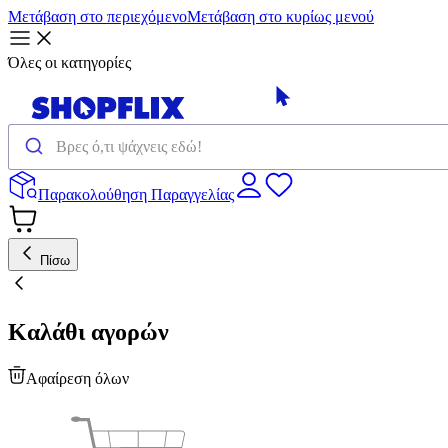
Μετάβαση στο περιεχόμενο
Μετάβαση στο κυρίως μενού
Όλες οι κατηγορίες
Παρακολούθηση Παραγγελίας
Πίσω
Καλάθι αγορών
Αφαίρεση όλων