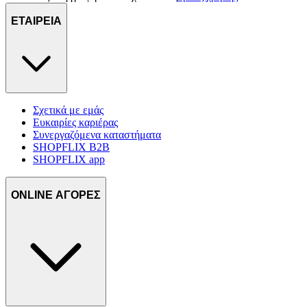
τοποθεσίας μας στους συνεργάτες μέσων κοινωνικής
ΕΤΑΙΡΕΙΑ
δικτύωσης, διαφημίσεων και ανάλυσης.
Σχετικά με εμάς
Ευκαιρίες καριέρας
Συνεργαζόμενα καταστήματα
SHOPFLIX B2B
SHOPFLIX app
ONLINE ΑΓΟΡΕΣ