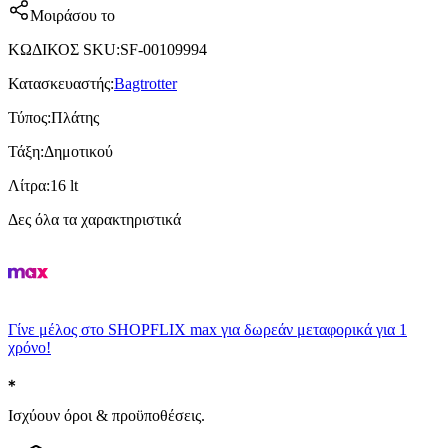
Μοιράσου το
ΚΩΔΙΚΟΣ SKU
:
SF-00109994
Κατασκευαστής
:
Bagtrotter
Τύπος
:
Πλάτης
Τάξη
:
Δημοτικού
Λίτρα
:
16 lt
Δες όλα τα χαρακτηριστικά
Γίνε μέλος στο SHOPFLIX max για δωρεάν μεταφορικά για 1
χρόνο!
Ισχύουν όροι & προϋποθέσεις.