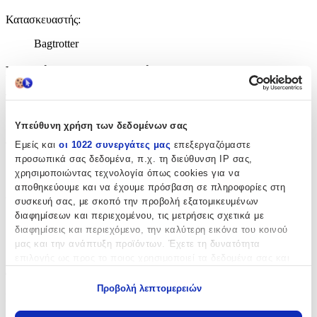
Κατασκευαστής
:
Bagtrotter
Βασικά Χαρακτηριστικά
Τύπος
:
Πλάτης
Υπεύθυνη χρήση των δεδομένων σας
Εμείς και
οι 1022 συνεργάτες μας
επεξεργαζόμαστε
Τάξη
:
προσωπικά σας δεδομένα, π.χ. τη διεύθυνση IP σας,
Δημοτικού
χρησιμοποιώντας τεχνολογία όπως cookies για να
αποθηκεύουμε και να έχουμε πρόσβαση σε πληροφορίες στη
Λίτρα
:
συσκευή σας, με σκοπό την προβολή εξατομικευμένων
διαφημίσεων και περιεχομένου, τις μετρήσεις σχετικά με
16
διαφημίσεις και περιεχόμενο, την καλύτερη εικόνα του κοινού
lt
μας και την ανάπτυξη προϊόντων. Έχετε τη δυνατότητα
επιλογής ως προς το ποιος χρησιμοποιεί τα δεδομένα σας και
Διαστάσεις
για ποιους σκοπούς.
Προβολή λεπτομερειών
Μήκος
:
Εάν μας επιτρέπετε, θα θέλαμε επίσης:
Να συλλέξουμε πληροφορίες σχετικά με τη γεωγραφική