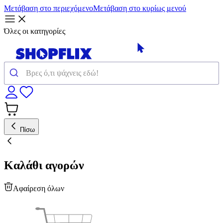
Μετάβαση στο περιεχόμενο
Μετάβαση στο κυρίως μενού
Όλες οι κατηγορίες
Πίσω
Καλάθι αγορών
Αφαίρεση όλων