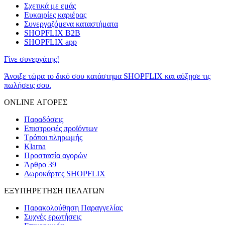
Σχετικά με εμάς
Ευκαιρίες καριέρας
Συνεργαζόμενα καταστήματα
SHOPFLIX B2B
SHOPFLIX app
Γίνε συνεργάτης!
Άνοιξε τώρα το δικό σου κατάστημα SHOPFLIX και αύξησε τις
πωλήσεις σου.
ONLINE ΑΓΟΡΕΣ
Παραδόσεις
Επιστροφές προϊόντων
Τρόποι πληρωμής
Klarna
Προστασία αγορών
Άρθρο 39
Δωροκάρτες SHOPFLIX
ΕΞΥΠΗΡΕΤΗΣΗ ΠΕΛΑΤΩΝ
Παρακολούθηση Παραγγελίας
Συχνές ερωτήσεις