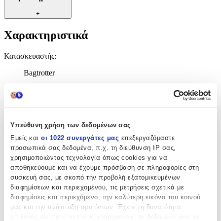
+
Χαρακτηριστικά
Κατασκευαστής
:
Bagtrotter
Βασικά Χαρακτηριστικά
Τύπος
:
Υπεύθυνη χρήση των δεδομένων σας
Τρόλεϊ
Εμείς και
οι 1022 συνεργάτες μας
επεξεργαζόμαστε
Τάξη
:
προσωπικά σας δεδομένα, π.χ. τη διεύθυνση IP σας,
χρησιμοποιώντας τεχνολογία όπως cookies για να
Δημοτικού
αποθηκεύουμε και να έχουμε πρόσβαση σε πληροφορίες στη
συσκευή σας, με σκοπό την προβολή εξατομικευμένων
Λίτρα
:
διαφημίσεων και περιεχομένου, τις μετρήσεις σχετικά με
13
διαφημίσεις και περιεχόμενο, την καλύτερη εικόνα του κοινού
μας και την ανάπτυξη προϊόντων. Έχετε τη δυνατότητα
lt
επιλογής ως προς το ποιος χρησιμοποιεί τα δεδομένα σας και