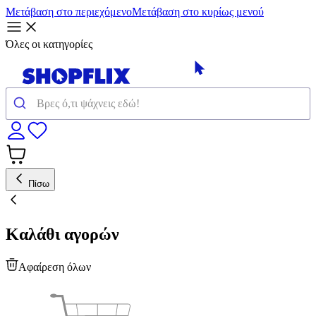
Μετάβαση στο περιεχόμενο
Μετάβαση στο κυρίως μενού
Όλες οι κατηγορίες
Πίσω
Καλάθι αγορών
Αφαίρεση όλων