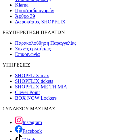
Klarna
Προστασία αγορών
Άρθρο 39
Δωροκάρτες SHOPFLIX
ΕΞΥΠΗΡΕΤΗΣΗ ΠΕΛΑΤΩΝ
Παρακολούθηση Παραγγελίας
Συχνές ερωτήσεις
Επικοινωνία
ΥΠΗΡΕΣΙΕΣ
SHOPFLIX max
SHOPFLIX tickets
SHOPFLIX ΜΕ ΤΗ ΜΙΑ
Clever Point
BOX NOW Lockers
ΣΥΝΔΕΣΟΥ ΜΑΖΙ ΜΑΣ
Instagram
Facebook
Tiktok