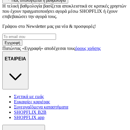
Πώς υπολογίζεται η βαθμολογία
διαφημίσεων και περιεχομένου, τις μετρήσεις σχετικά με
Η τελική βαθμολογία βασίζεται αποκλειστικά σε κριτικές χρηστών
διαφημίσεις και περιεχόμενο, την καλύτερη εικόνα του κοινού
που έχουν πραγματοποιήσει αγορά μέσω SHOPFLIX ή έχουν
μας και την ανάπτυξη προϊόντων. Επίσης, κοινοποιούμε
επιβεβαιώσει την αγορά τους.
πληροφορίες σχετικά με την από μέρους σας χρήση της
Γράψου στο Νewsletter μας για νέα & προσφορές!
τοποθεσίας μας στους συνεργάτες μέσων κοινωνικής
δικτύωσης, διαφημίσεων και ανάλυσης.
Εγγραφή
Πατώντας «Εγγραφή» αποδέχεσαι τους
όρους χρήσης
ΕΤΑΙΡΕΙΑ
Σχετικά με εμάς
Ευκαιρίες καριέρας
Συνεργαζόμενα καταστήματα
SHOPFLIX B2B
SHOPFLIX app