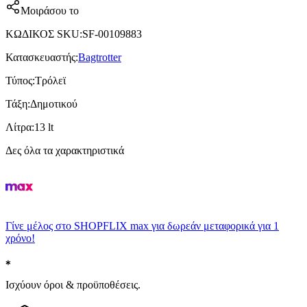
Μοιράσου το
ΚΩΔΙΚΟΣ SKU
:
SF-00109883
Κατασκευαστής
:
Bagtrotter
Τύπος
:
Τρόλεϊ
Τάξη
:
Δημοτικού
Λίτρα
:
13 lt
Δες όλα τα χαρακτηριστικά
Γίνε μέλος στο SHOPFLIX max για δωρεάν μεταφορικά για 1
χρόνο!
Ισχύουν όροι & προϋποθέσεις.